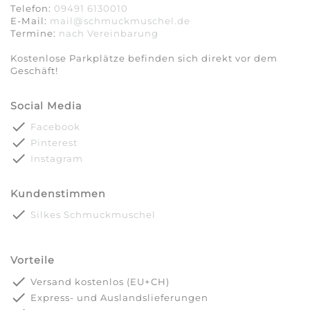
Telefon:
09491 6130010
E-Mail:
mail@schmuckmuschel.de
Termine:
nach Vereinbarung​​​​​​​
Kostenlose Parkplätze befinden sich direkt vor dem
Geschäft!
Social Media
done
Facebook
done
Pinterest
done
Instagram
Kundenstimmen
done
Silkes Schmuckmuschel
Vorteile
done
Versand kostenlos (EU+CH)
done
Express- und Auslandslieferungen