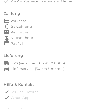
done
Vor-Ort-Service in meinem Atelier
Zahlung
payment
Vorkasse
euro_symbol
Barzahlung
markunread
Rechnung
touch_app
Nachnahme
credit_card
PayPal
Lieferung
local_shipping
UPS (versichert bis € 10.000,-)
directions_car
Lieferservice (30 km Umkreis)
Hilfe & Kontakt
done
Service-Hotline
done
WhatsApp