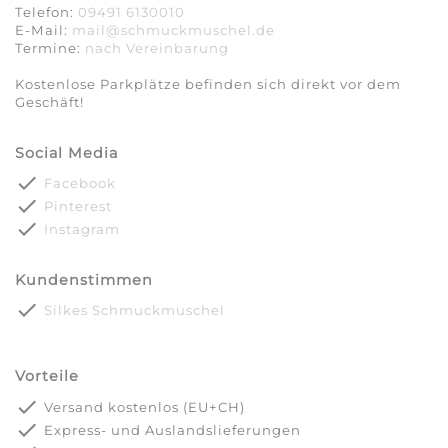
Telefon:
09491 6130010
E-Mail:
mail@schmuckmuschel.de
Termine:
nach Vereinbarung​​​​​​​
Kostenlose Parkplätze befinden sich direkt vor dem
Geschäft!
Social Media
done
Facebook
done
Pinterest
done
Instagram
Kundenstimmen
done
Silkes Schmuckmuschel
Vorteile
done
Versand kostenlos (EU+CH)
done
Express- und Auslandslieferungen