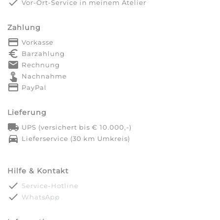
done
Vor-Ort-Service in meinem Atelier
Zahlung
payment
Vorkasse
euro_symbol
Barzahlung
markunread
Rechnung
touch_app
Nachnahme
credit_card
PayPal
Lieferung
local_shipping
UPS (versichert bis € 10.000,-)
directions_car
Lieferservice (30 km Umkreis)
Hilfe & Kontakt
done
Service-Hotline
done
WhatsApp