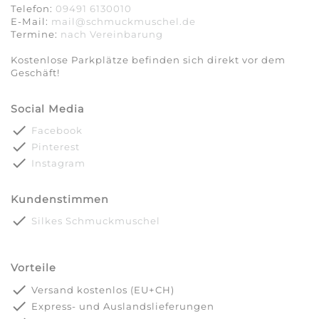
Telefon:
09491 6130010
E-Mail:
mail@schmuckmuschel.de
Termine:
nach Vereinbarung​​​​​​​
Kostenlose Parkplätze befinden sich direkt vor dem
Geschäft!
Social Media
done
Facebook
done
Pinterest
done
Instagram
Kundenstimmen
done
Silkes Schmuckmuschel
Vorteile
done
Versand kostenlos (EU+CH)
done
Express- und Auslandslieferungen