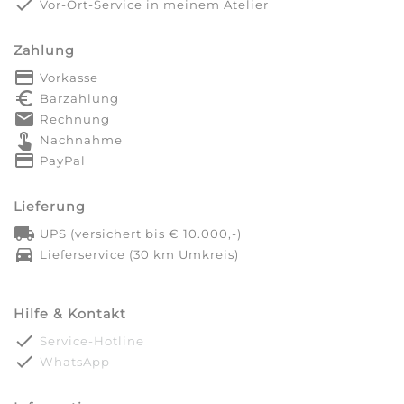
done
Vor-Ort-Service in meinem Atelier
Zahlung
payment
Vorkasse
euro_symbol
Barzahlung
markunread
Rechnung
touch_app
Nachnahme
credit_card
PayPal
Lieferung
local_shipping
UPS (versichert bis € 10.000,-)
directions_car
Lieferservice (30 km Umkreis)
Hilfe & Kontakt
done
Service-Hotline
done
WhatsApp