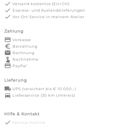
done
Versand kostenlos (EU+CH)
done
Express- und Auslandslieferungen
done
Vor-Ort-Service in meinem Atelier
Zahlung
payment
Vorkasse
euro_symbol
Barzahlung
markunread
Rechnung
touch_app
Nachnahme
credit_card
PayPal
Lieferung
local_shipping
UPS (versichert bis € 10.000,-)
directions_car
Lieferservice (30 km Umkreis)
Hilfe & Kontakt
done
Service-Hotline