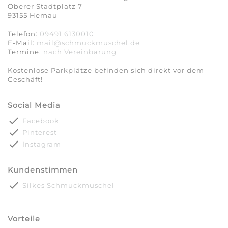
Oberer Stadtplatz 7
93155 Hemau
Telefon:
09491 6130010
E-Mail:
mail@schmuckmuschel.de
Termine:
nach Vereinbarung​​​​​​​
Kostenlose Parkplätze befinden sich direkt vor dem
Geschäft!
Social Media
done
Facebook
done
Pinterest
done
Instagram
Kundenstimmen
done
Silkes Schmuckmuschel
Vorteile