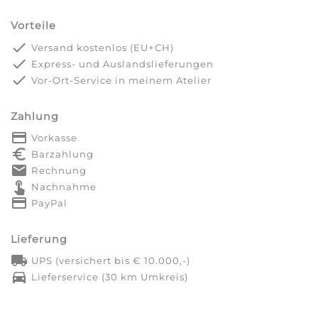
Vorteile
done
Versand kostenlos (EU+CH)
done
Express- und Auslandslieferungen
done
Vor-Ort-Service in meinem Atelier
Zahlung
payment
Vorkasse
euro_symbol
Barzahlung
markunread
Rechnung
touch_app
Nachnahme
credit_card
PayPal
Lieferung
local_shipping
UPS (versichert bis € 10.000,-)
directions_car
Lieferservice (30 km Umkreis)