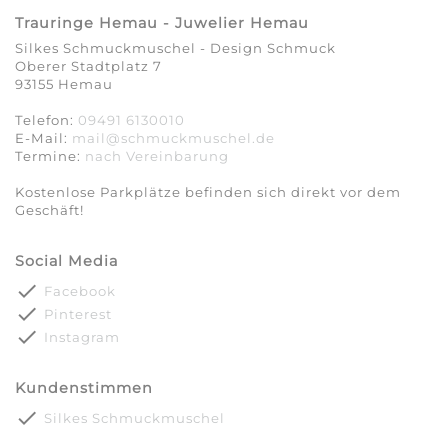
Trauringe Hemau - Juwelier Hemau
Silkes Schmuckmuschel - Design Schmuck
Oberer Stadtplatz 7
93155 Hemau
Telefon:
09491 6130010
E-Mail:
mail@schmuckmuschel.de
Termine:
nach Vereinbarung​​​​​​​
Kostenlose Parkplätze befinden sich direkt vor dem
Geschäft!
Social Media
done
Facebook
done
Pinterest
done
Instagram
Kundenstimmen
done
Silkes Schmuckmuschel