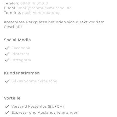
Telefon:
09491 6130010
E-Mail:
mail@schmuckmuschel.de
Termine:
nach Vereinbarung​​​​​​​
Kostenlose Parkplätze befinden sich direkt vor dem
Geschäft!
Social Media
done
Facebook
done
Pinterest
done
Instagram
Kundenstimmen
done
Silkes Schmuckmuschel
Vorteile
done
Versand kostenlos (EU+CH)
done
Express- und Auslandslieferungen