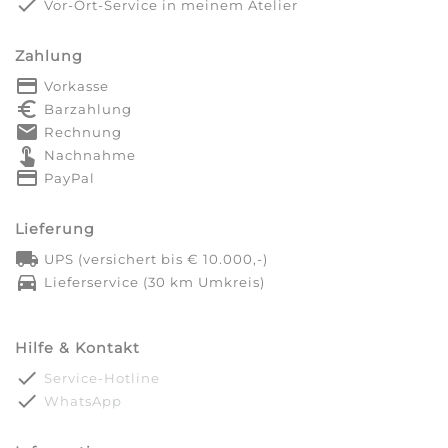
done
Vor-Ort-Service in meinem Atelier
Zahlung
payment
Vorkasse
euro_symbol
Barzahlung
markunread
Rechnung
touch_app
Nachnahme
credit_card
PayPal
Lieferung
local_shipping
UPS (versichert bis € 10.000,-)
directions_car
Lieferservice (30 km Umkreis)
Hilfe & Kontakt
done
Service-Hotline
done
WhatsApp