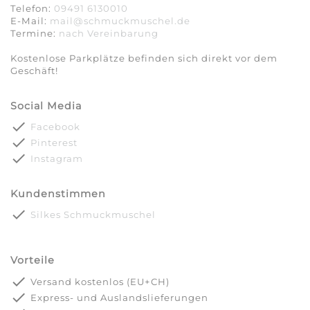
Telefon:
09491 6130010
E-Mail:
mail@schmuckmuschel.de
Termine:
nach Vereinbarung​​​​​​​
Kostenlose Parkplätze befinden sich direkt vor dem
Geschäft!
Social Media
done
Facebook
done
Pinterest
done
Instagram
Kundenstimmen
done
Silkes Schmuckmuschel
Vorteile
done
Versand kostenlos (EU+CH)
done
Express- und Auslandslieferungen