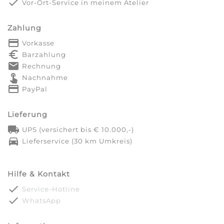
done
Vor-Ort-Service in meinem Atelier
Zahlung
payment
Vorkasse
euro_symbol
Barzahlung
markunread
Rechnung
touch_app
Nachnahme
credit_card
PayPal
Lieferung
local_shipping
UPS (versichert bis € 10.000,-)
directions_car
Lieferservice (30 km Umkreis)
Hilfe & Kontakt
done
Service-Hotline
done
WhatsApp