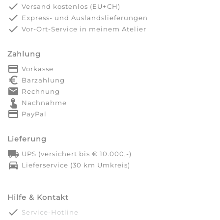
done
Versand kostenlos (EU+CH)
done
Express- und Auslandslieferungen
done
Vor-Ort-Service in meinem Atelier
Zahlung
payment
Vorkasse
euro_symbol
Barzahlung
markunread
Rechnung
touch_app
Nachnahme
credit_card
PayPal
Lieferung
local_shipping
UPS (versichert bis € 10.000,-)
directions_car
Lieferservice (30 km Umkreis)
Hilfe & Kontakt
done
Service-Hotline