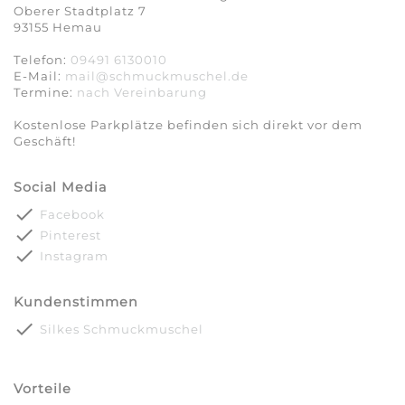
Oberer Stadtplatz 7
93155 Hemau
Telefon:
09491 6130010
E-Mail:
mail@schmuckmuschel.de
Termine:
nach Vereinbarung​​​​​​​
Kostenlose Parkplätze befinden sich direkt vor dem
Geschäft!
Social Media
done
Facebook
done
Pinterest
done
Instagram
Kundenstimmen
done
Silkes Schmuckmuschel
Vorteile