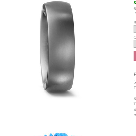
i
R
G
P
S
T
m