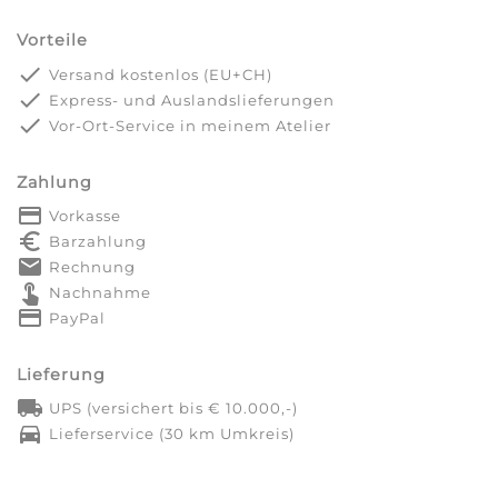
Vorteile
done
Versand kostenlos (EU+CH)
done
Express- und Auslandslieferungen
done
Vor-Ort-Service in meinem Atelier
Zahlung
payment
Vorkasse
euro_symbol
Barzahlung
markunread
Rechnung
touch_app
Nachnahme
credit_card
PayPal
Lieferung
local_shipping
UPS (versichert bis € 10.000,-)
directions_car
Lieferservice (30 km Umkreis)