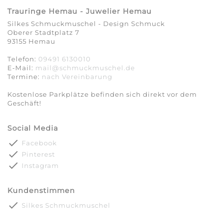
Trauringe Hemau - Juwelier Hemau
Silkes Schmuckmuschel - Design Schmuck
Oberer Stadtplatz 7
93155 Hemau
Telefon:
09491 6130010
E-Mail:
mail@schmuckmuschel.de
Termine:
nach Vereinbarung​​​​​​​
Kostenlose Parkplätze befinden sich direkt vor dem
Geschäft!
Social Media
done
Facebook
done
Pinterest
done
Instagram
Kundenstimmen
done
Silkes Schmuckmuschel