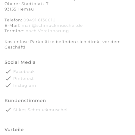
Oberer Stadtplatz 7
93155 Hemau
Telefon:
09491 6130010
E-Mail:
mail@schmuckmuschel.de
Termine:
nach Vereinbarung​​​​​​​
Kostenlose Parkplätze befinden sich direkt vor dem
Geschäft!
Social Media
done
Facebook
done
Pinterest
done
Instagram
Kundenstimmen
done
Silkes Schmuckmuschel
Vorteile