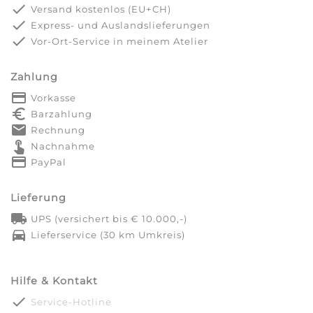
done
Versand kostenlos (EU+CH)
done
Express- und Auslandslieferungen
done
Vor-Ort-Service in meinem Atelier
Zahlung
payment
Vorkasse
euro_symbol
Barzahlung
markunread
Rechnung
touch_app
Nachnahme
credit_card
PayPal
Lieferung
local_shipping
UPS (versichert bis € 10.000,-)
directions_car
Lieferservice (30 km Umkreis)
Hilfe & Kontakt
done
Service-Hotline