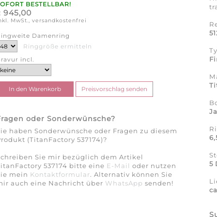
SOFORT BESTELLBAR!
tr
945,00
€
nkl. MwSt., versandkostenfrei
R
51
ingweite Damenring
Ringgröße ermitteln
T
Fi
ravur incl.
Ma
Ti
B
J
Fragen oder Sonderwünsche?
R
Sie haben Sonderwünsche oder Fragen zu diesem
6
rodukt (TitanFactory 537174)?
St
chreiben Sie mir bezüglich dem Artikel
5 
itanFactory 537174 bitte eine
E-Mail
oder nutzen
Sie mein
Kontaktformular
. Alternativ können Sie
Li
ir auch eine Nachricht über
WhatsApp
senden!
c
S