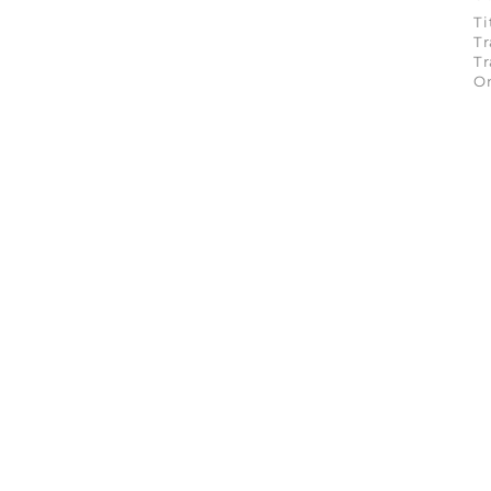
Ti
Tr
Tr
On