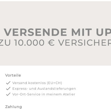
Vorteile
done
Versand kostenlos (EU+CH)
done
Express- und Auslandslieferungen
done
Vor-Ort-Service in meinem Atelier
Zahlung