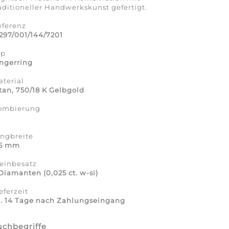
aditioneller Handwerkskunst gefertigt.
eferenz
297/001/144/7201
yp
ngerring
terial
tan, 750/18 K Gelbgold
ombierung
a
ingbreite
,5 mm
einbesatz
Diamanten (0,025 ct. w-si)
eferzeit
a. 14 Tage nach Zahlungseingang
uchbegriffe