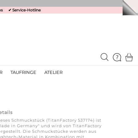
os
✔
Service-Hotline
R
TAUFRINGE
ATELIER
etails
eses Schmuckstück (TitanFactory 537174) ist
ade in Germany" und wird von TitanFactory
rgestellt. Die Schmuckstücke werden aus
ghtech-Material in Kombination mit