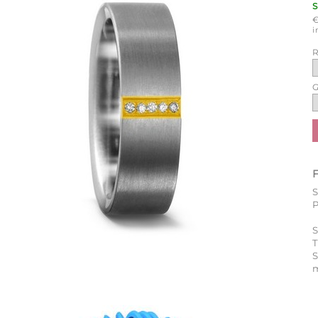
i
R
G
P
S
T
m