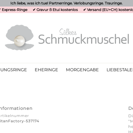
Ich liebe, was ich tue! Partnerringe. Verlobungsringe. Trauringe.
 Express-Ringe
✔ Gravur ß Etui kostenlos
✔ Versand (EU+CH) kostenl
UNGSRINGE
EHERINGE
MORGENGABE
LIEBESTALE
Informationen
D
Artikelnummer
Di
itanFactory-537174
"M
he
Hi