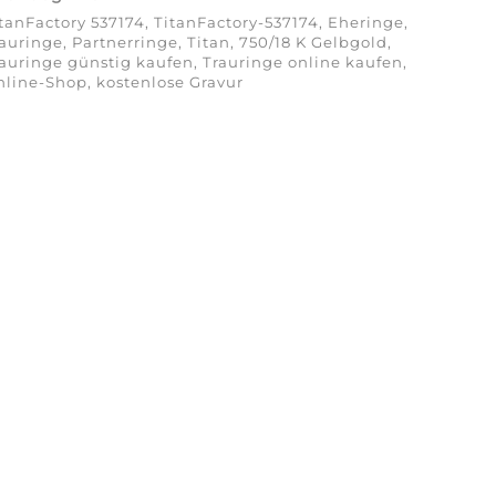
tanFactory 537174, TitanFactory-537174, Eheringe,
auringe, Partnerringe, Titan, 750/18 K Gelbgold,
auringe günstig kaufen, Trauringe online kaufen,
line-Shop, kostenlose Gravur