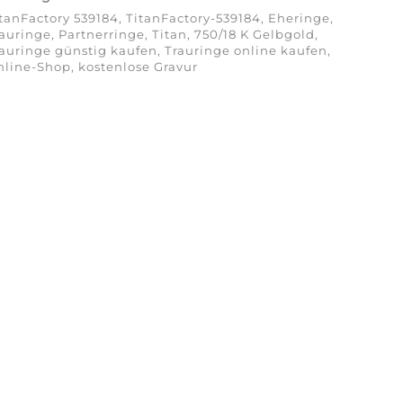
tanFactory 539184, TitanFactory-539184, Eheringe,
auringe, Partnerringe, Titan, 750/18 K Gelbgold,
auringe günstig kaufen, Trauringe online kaufen,
line-Shop, kostenlose Gravur