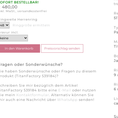
SOFORT BESTELLBAR!
tr
480,00
€
nkl. MwSt., versandkostenfrei
R
51
ingweite Herrenring
Ringgröße ermitteln
T
Pa
ravur incl.
Ma
Ti
B
J
Fragen oder Sonderwünsche?
Ri
Sie haben Sonderwünsche oder Fragen zu diesem
9 
rodukt (TitanFactory 539184)?
R
chreiben Sie mir bezüglich dem Artikel
6
itanFactory 539184 bitte eine
E-Mail
oder nutzen
Sie mein
Kontaktformular
. Alternativ können Sie
Li
ir auch eine Nachricht über
WhatsApp
senden!
c
S