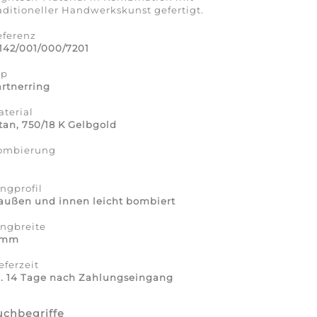
aditioneller Handwerkskunst gefertigt.
eferenz
142/001/000/7201
yp
rtnerring
terial
tan, 750/18 K Gelbgold
ombierung
a
ngprofil
außen und innen leicht bombiert
ingbreite
 mm
eferzeit
a. 14 Tage nach Zahlungseingang
uchbegriffe