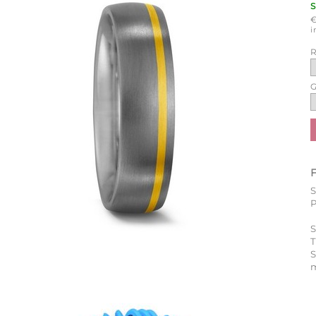
i
R
G
P
S
T
m