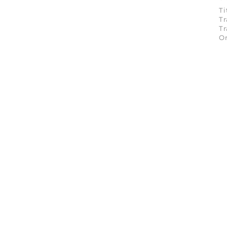
Ti
Tr
Tr
On