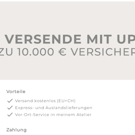
Vorteile
done
Versand kostenlos (EU+CH)
done
Express- und Auslandslieferungen
done
Vor-Ort-Service in meinem Atelier
Zahlung