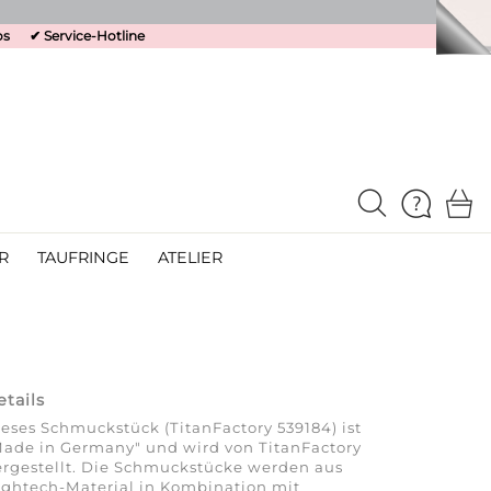
os
✔
Service-Hotline
R
TAUFRINGE
ATELIER
etails
eses Schmuckstück (TitanFactory 539184) ist
ade in Germany" und wird von TitanFactory
rgestellt. Die Schmuckstücke werden aus
ghtech-Material in Kombination mit