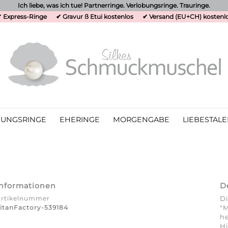
Ich liebe, was ich tue! Partnerringe. Verlobungsringe. Trauringe.
 Express-Ringe
✔ Gravur ß Etui kostenlos
✔ Versand (EU+CH) kostenl
UNGSRINGE
EHERINGE
MORGENGABE
LIEBESTALE
Informationen
D
Artikelnummer
Di
itanFactory-539184
"M
he
Hi