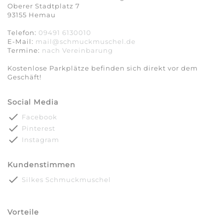
Oberer Stadtplatz 7
93155 Hemau
Telefon:
09491 6130010
E-Mail:
mail@schmuckmuschel.de
Termine:
nach Vereinbarung​​​​​​​
Kostenlose Parkplätze befinden sich direkt vor dem
Geschäft!
Social Media
done
Facebook
done
Pinterest
done
Instagram
Kundenstimmen
done
Silkes Schmuckmuschel
Vorteile