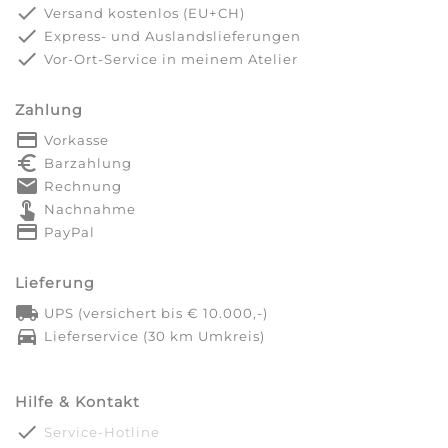
done
Versand kostenlos (EU+CH)
done
Express- und Auslandslieferungen
done
Vor-Ort-Service in meinem Atelier
Zahlung
payment
Vorkasse
euro_symbol
Barzahlung
markunread
Rechnung
touch_app
Nachnahme
credit_card
PayPal
Lieferung
local_shipping
UPS (versichert bis € 10.000,-)
directions_car
Lieferservice (30 km Umkreis)
Hilfe & Kontakt
done
Service-Hotline