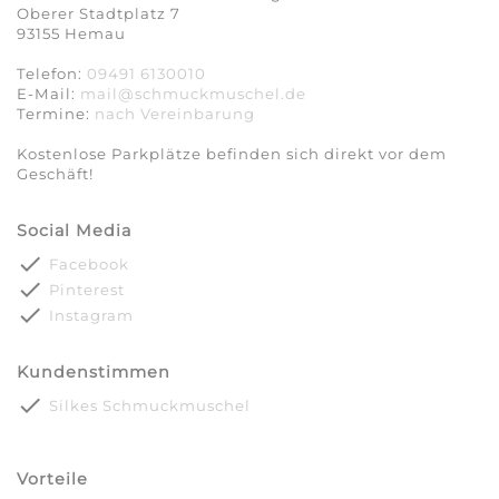
Oberer Stadtplatz 7
93155 Hemau
Telefon:
09491 6130010
E-Mail:
mail@schmuckmuschel.de
Termine:
nach Vereinbarung​​​​​​​
Kostenlose Parkplätze befinden sich direkt vor dem
Geschäft!
Social Media
done
Facebook
done
Pinterest
done
Instagram
Kundenstimmen
done
Silkes Schmuckmuschel
Vorteile