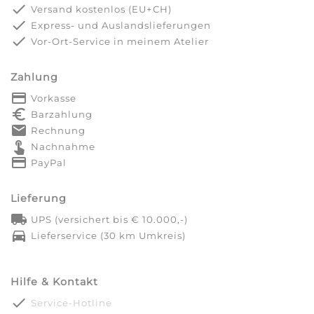
done
Versand kostenlos (EU+CH)
done
Express- und Auslandslieferungen
done
Vor-Ort-Service in meinem Atelier
Zahlung
payment
Vorkasse
euro_symbol
Barzahlung
markunread
Rechnung
touch_app
Nachnahme
credit_card
PayPal
Lieferung
local_shipping
UPS (versichert bis € 10.000,-)
directions_car
Lieferservice (30 km Umkreis)
Hilfe & Kontakt
done
Service-Hotline