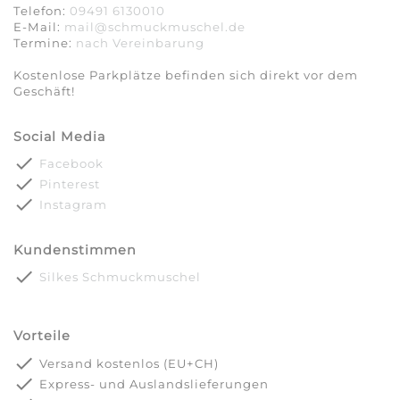
Telefon:
09491 6130010
E-Mail:
mail@schmuckmuschel.de
Termine:
nach Vereinbarung​​​​​​​
Kostenlose Parkplätze befinden sich direkt vor dem
Geschäft!
Social Media
done
Facebook
done
Pinterest
done
Instagram
Kundenstimmen
done
Silkes Schmuckmuschel
Vorteile
done
Versand kostenlos (EU+CH)
done
Express- und Auslandslieferungen