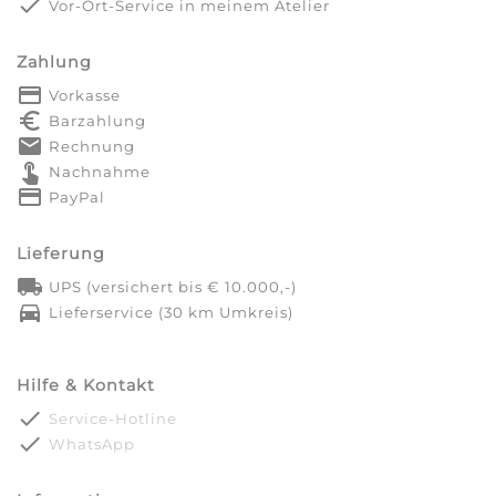
done
Vor-Ort-Service in meinem Atelier
Zahlung
payment
Vorkasse
euro_symbol
Barzahlung
markunread
Rechnung
touch_app
Nachnahme
credit_card
PayPal
Lieferung
local_shipping
UPS (versichert bis € 10.000,-)
directions_car
Lieferservice (30 km Umkreis)
Hilfe & Kontakt
done
Service-Hotline
done
WhatsApp