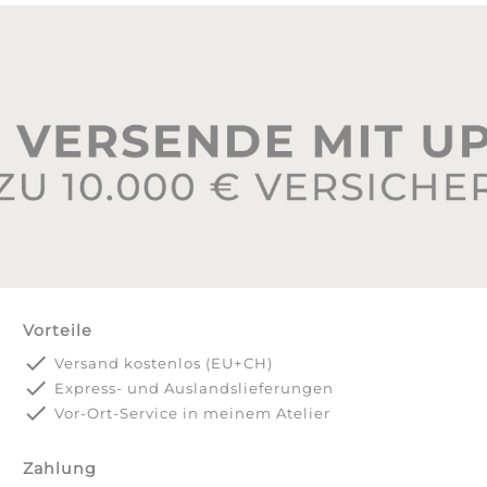
Vorteile
done
Versand kostenlos (EU+CH)
done
Express- und Auslandslieferungen
done
Vor-Ort-Service in meinem Atelier
Zahlung