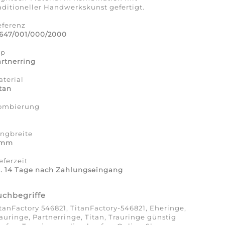
aditioneller Handwerkskunst gefertigt.
eferenz
1647/001/000/2000
yp
rtnerring
terial
tan
ombierung
a
ingbreite
 mm
eferzeit
a. 14 Tage nach Zahlungseingang
uchbegriffe
tanFactory 546821, TitanFactory-546821, Eheringe,
auringe, Partnerringe, Titan, Trauringe günstig