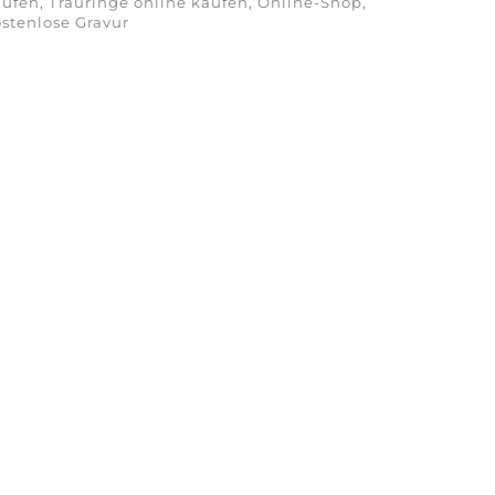
ufen, Trauringe online kaufen, Online-Shop,
stenlose Gravur