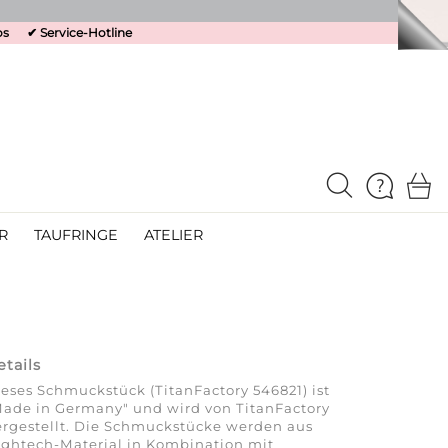
os
✔
Service-Hotline
R
TAUFRINGE
ATELIER
etails
eses Schmuckstück (TitanFactory 546821) ist
ade in Germany" und wird von TitanFactory
rgestellt. Die Schmuckstücke werden aus
ghtech-Material in Kombination mit