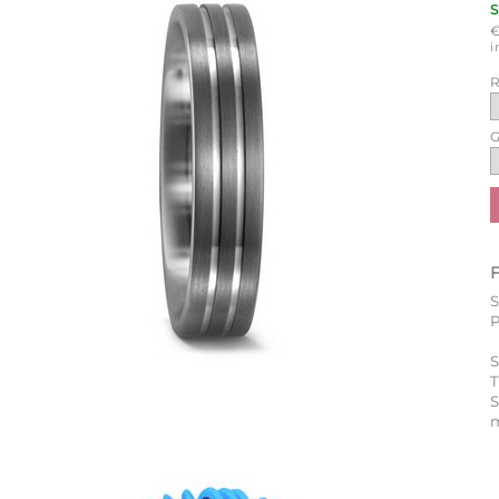
i
R
G
P
S
T
m