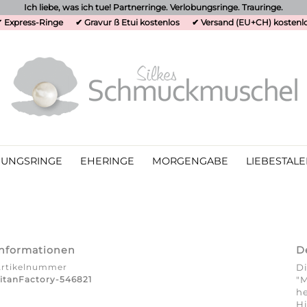
Ich liebe, was ich tue! Partnerringe. Verlobungsringe. Trauringe.
 Express-Ringe
✔ Gravur ß Etui kostenlos
✔ Versand (EU+CH) kostenl
UNGSRINGE
EHERINGE
MORGENGABE
LIEBESTALE
Informationen
D
Artikelnummer
Di
itanFactory-546821
"M
he
Hi