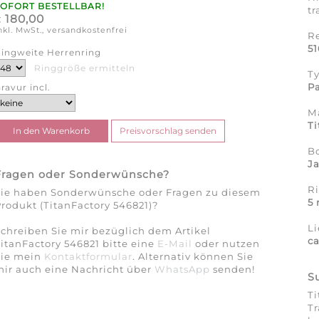
SOFORT BESTELLBAR!
tr
180,00
€
nkl. MwSt., versandkostenfrei
R
5
ingweite Herrenring
Ringgröße ermitteln
T
Pa
ravur incl.
Ma
Ti
B
J
Fragen oder Sonderwünsche?
R
Sie haben Sonderwünsche oder Fragen zu diesem
5
rodukt (TitanFactory 546821)?
Li
chreiben Sie mir bezüglich dem Artikel
c
itanFactory 546821 bitte eine
E-Mail
oder nutzen
Sie mein
Kontaktformular
. Alternativ können Sie
ir auch eine Nachricht über
WhatsApp
senden!
S
Ti
Tr