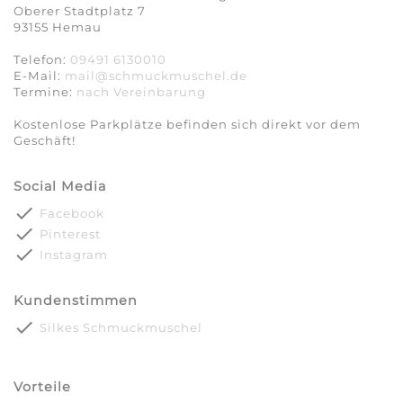
Oberer Stadtplatz 7
93155 Hemau
Telefon:
09491 6130010
E-Mail:
mail@schmuckmuschel.de
Termine:
nach Vereinbarung​​​​​​​
Kostenlose Parkplätze befinden sich direkt vor dem
Geschäft!
Social Media
done
Facebook
done
Pinterest
done
Instagram
Kundenstimmen
done
Silkes Schmuckmuschel
Vorteile