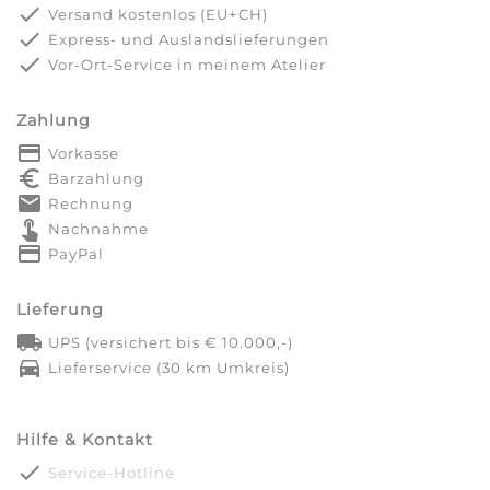
done
Versand kostenlos (EU+CH)
done
Express- und Auslandslieferungen
done
Vor-Ort-Service in meinem Atelier
Zahlung
payment
Vorkasse
euro_symbol
Barzahlung
markunread
Rechnung
touch_app
Nachnahme
credit_card
PayPal
Lieferung
local_shipping
UPS (versichert bis € 10.000,-)
directions_car
Lieferservice (30 km Umkreis)
Hilfe & Kontakt
done
Service-Hotline