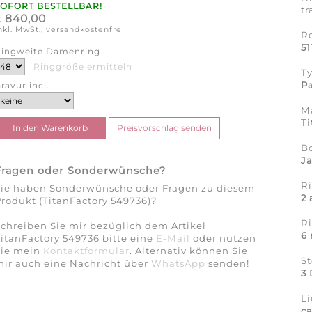
SOFORT BESTELLBAR!
tr
840,00
€
nkl. MwSt., versandkostenfrei
R
51
ingweite Damenring
Ringgröße ermitteln
T
Pa
ravur incl.
Ma
Ti
B
J
Fragen oder Sonderwünsche?
Ri
Sie haben Sonderwünsche oder Fragen zu diesem
2
rodukt (TitanFactory 549736)?
R
chreiben Sie mir bezüglich dem Artikel
6
itanFactory 549736 bitte eine
E-Mail
oder nutzen
Sie mein
Kontaktformular
. Alternativ können Sie
St
ir auch eine Nachricht über
WhatsApp
senden!
3 
Li
c