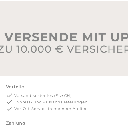
Vorteile
done
Versand kostenlos (EU+CH)
done
Express- und Auslandslieferungen
done
Vor-Ort-Service in meinem Atelier
Zahlung