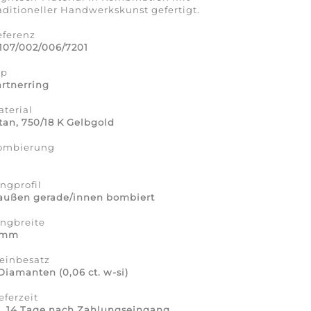
aditioneller Handwerkskunst gefertigt.
eferenz
107/002/006/7201
yp
rtnerring
terial
tan, 750/18 K Gelbgold
ombierung
a
ngprofil
 außen gerade/innen bombiert
ingbreite
 mm
einbesatz
Diamanten (0,06 ct. w-si)
eferzeit
a. 14 Tage nach Zahlungseingang