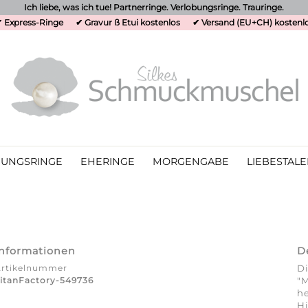
Ich liebe, was ich tue! Partnerringe. Verlobungsringe. Trauringe.
 Express-Ringe
✔ Gravur ß Etui kostenlos
✔ Versand (EU+CH) kostenl
UNGSRINGE
EHERINGE
MORGENGABE
LIEBESTALE
Informationen
D
Artikelnummer
Di
itanFactory-549736
"M
he
Hi