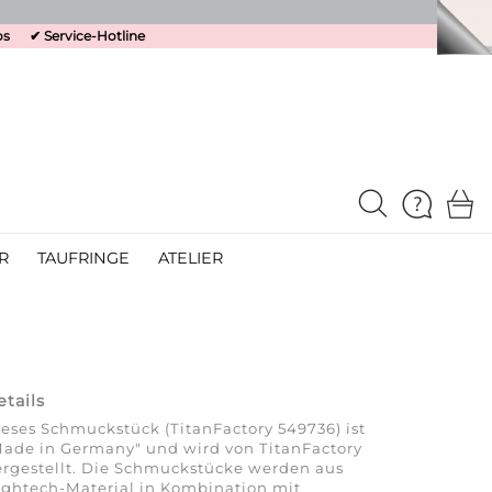
os
✔
Service-Hotline
R
TAUFRINGE
ATELIER
etails
eses Schmuckstück (TitanFactory 549736) ist
ade in Germany" und wird von TitanFactory
rgestellt. Die Schmuckstücke werden aus
ghtech-Material in Kombination mit