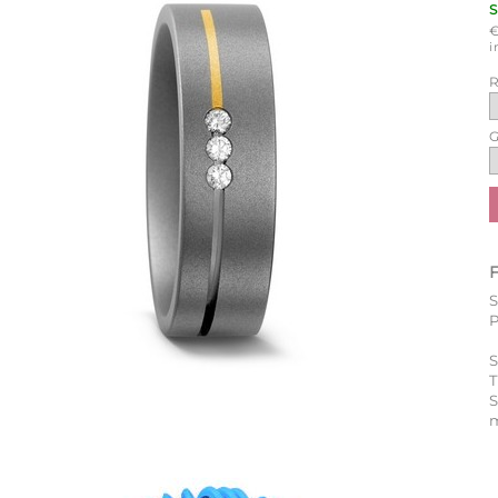
i
R
G
P
S
T
m