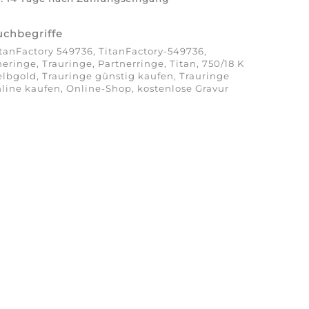
uchbegriffe
tanFactory 549736, TitanFactory-549736,
eringe, Trauringe, Partnerringe, Titan, 750/18 K
lbgold, Trauringe günstig kaufen, Trauringe
line kaufen, Online-Shop, kostenlose Gravur