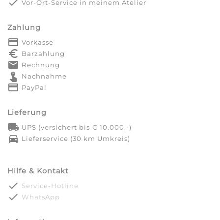
done
Vor-Ort-Service in meinem Atelier
Zahlung
payment
Vorkasse
euro_symbol
Barzahlung
markunread
Rechnung
touch_app
Nachnahme
credit_card
PayPal
Lieferung
local_shipping
UPS (versichert bis € 10.000,-)
directions_car
Lieferservice (30 km Umkreis)
Hilfe & Kontakt
done
Service-Hotline
done
WhatsApp