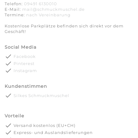
Telefon:
09491 6130010
E-Mail:
mail@schmuckmuschel.de
Termine:
nach Vereinbarung​​​​​​​
Kostenlose Parkplätze befinden sich direkt vor dem
Geschäft!
Social Media
done
Facebook
done
Pinterest
done
Instagram
Kundenstimmen
done
Silkes Schmuckmuschel
Vorteile
done
Versand kostenlos (EU+CH)
done
Express- und Auslandslieferungen