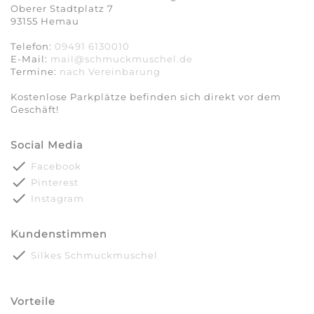
Oberer Stadtplatz 7
93155 Hemau
Telefon:
09491 6130010
E-Mail:
mail@schmuckmuschel.de
Termine:
nach Vereinbarung​​​​​​​
Kostenlose Parkplätze befinden sich direkt vor dem
Geschäft!
Social Media
done
Facebook
done
Pinterest
done
Instagram
Kundenstimmen
done
Silkes Schmuckmuschel
Vorteile