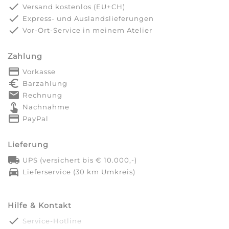
done
Versand kostenlos (EU+CH)
done
Express- und Auslandslieferungen
done
Vor-Ort-Service in meinem Atelier
Zahlung
payment
Vorkasse
euro_symbol
Barzahlung
markunread
Rechnung
touch_app
Nachnahme
credit_card
PayPal
Lieferung
local_shipping
UPS (versichert bis € 10.000,-)
directions_car
Lieferservice (30 km Umkreis)
Hilfe & Kontakt
done
Service-Hotline