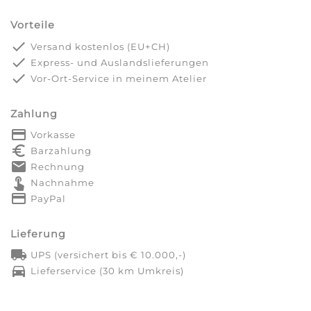
Vorteile
done
Versand kostenlos (EU+CH)
done
Express- und Auslandslieferungen
done
Vor-Ort-Service in meinem Atelier
Zahlung
payment
Vorkasse
euro_symbol
Barzahlung
markunread
Rechnung
touch_app
Nachnahme
credit_card
PayPal
Lieferung
local_shipping
UPS (versichert bis € 10.000,-)
directions_car
Lieferservice (30 km Umkreis)