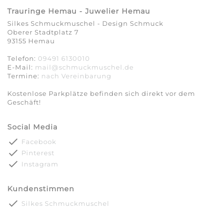
Trauringe Hemau - Juwelier Hemau
Silkes Schmuckmuschel - Design Schmuck
Oberer Stadtplatz 7
93155 Hemau
Telefon:
09491 6130010
E-Mail:
mail@schmuckmuschel.de
Termine:
nach Vereinbarung​​​​​​​
Kostenlose Parkplätze befinden sich direkt vor dem
Geschäft!
Social Media
done
Facebook
done
Pinterest
done
Instagram
Kundenstimmen
done
Silkes Schmuckmuschel