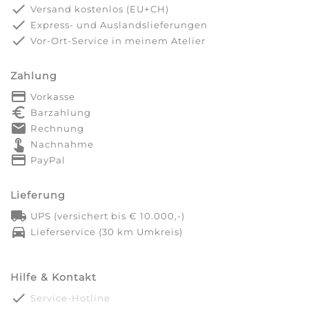
done
Versand kostenlos (EU+CH)
done
Express- und Auslandslieferungen
done
Vor-Ort-Service in meinem Atelier
Zahlung
payment
Vorkasse
euro_symbol
Barzahlung
markunread
Rechnung
touch_app
Nachnahme
credit_card
PayPal
Lieferung
local_shipping
UPS (versichert bis € 10.000,-)
directions_car
Lieferservice (30 km Umkreis)
Hilfe & Kontakt
done
Service-Hotline