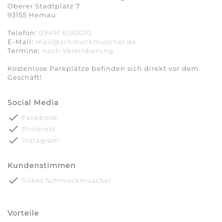
Oberer Stadtplatz 7
93155 Hemau
Telefon:
09491 6130010
E-Mail:
mail@schmuckmuschel.de
Termine:
nach Vereinbarung​​​​​​​
Kostenlose Parkplätze befinden sich direkt vor dem
Geschäft!
Social Media
done
Facebook
done
Pinterest
done
Instagram
Kundenstimmen
done
Silkes Schmuckmuschel
Vorteile