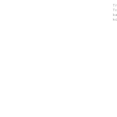
Ti
Tr
ka
ko