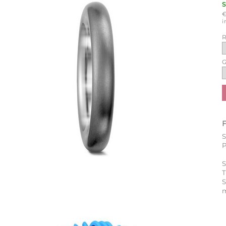
i
R
G
P
S
T
m