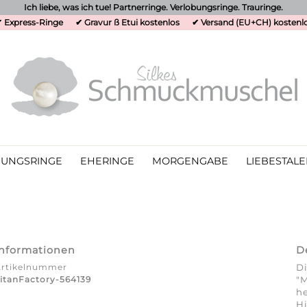
Ich liebe, was ich tue! Partnerringe. Verlobungsringe. Trauringe.
 Express-Ringe
✔ Gravur ß Etui kostenlos
✔ Versand (EU+CH) kostenl
UNGSRINGE
EHERINGE
MORGENGABE
LIEBESTALE
Informationen
D
Artikelnummer
Di
itanFactory-564139
"M
he
Hi