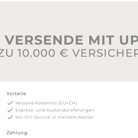
Vorteile
done
Versand kostenlos (EU+CH)
done
Express- und Auslandslieferungen
done
Vor-Ort-Service in meinem Atelier
Zahlung