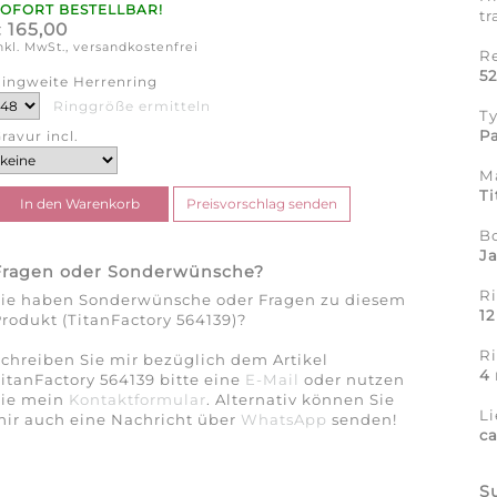
SOFORT BESTELLBAR!
tr
165,00
€
nkl. MwSt., versandkostenfrei
R
5
ingweite Herrenring
Ringgröße ermitteln
T
Pa
ravur incl.
Ma
Ti
B
J
Fragen oder Sonderwünsche?
Ri
Sie haben Sonderwünsche oder Fragen zu diesem
12
rodukt (TitanFactory 564139)?
R
chreiben Sie mir bezüglich dem Artikel
4
itanFactory 564139 bitte eine
E-Mail
oder nutzen
Sie mein
Kontaktformular
. Alternativ können Sie
Li
ir auch eine Nachricht über
WhatsApp
senden!
c
S