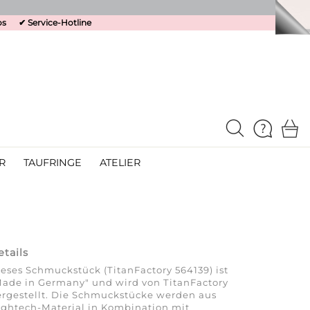
os
✔
Service-Hotline
R
TAUFRINGE
ATELIER
etails
eses Schmuckstück (TitanFactory 564139) ist
ade in Germany" und wird von TitanFactory
rgestellt. Die Schmuckstücke werden aus
ghtech-Material in Kombination mit