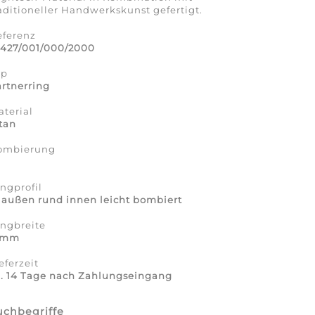
aditioneller Handwerkskunst gefertigt.
eferenz
2427/001/000/2000
yp
rtnerring
terial
tan
ombierung
a
ngprofil
 außen rund innen leicht bombiert
ingbreite
 mm
eferzeit
a. 14 Tage nach Zahlungseingang
uchbegriffe