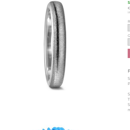
i
R
G
P
S
T
m