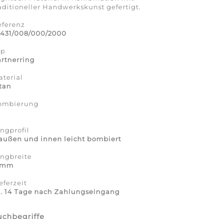
aditioneller Handwerkskunst gefertigt.
eferenz
2431/008/000/2000
yp
rtnerring
terial
tan
ombierung
a
ngprofil
außen und innen leicht bombiert
ingbreite
 mm
eferzeit
a. 14 Tage nach Zahlungseingang
uchbegriffe