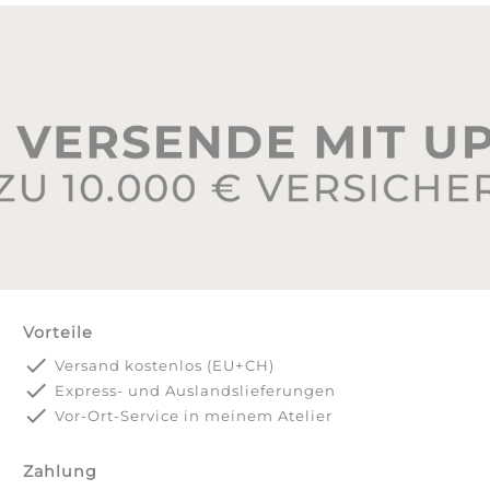
Vorteile
done
Versand kostenlos (EU+CH)
done
Express- und Auslandslieferungen
done
Vor-Ort-Service in meinem Atelier
Zahlung