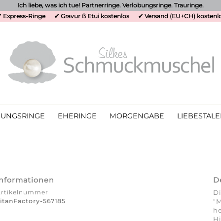
Ich liebe, was ich tue! Partnerringe. Verlobungsringe. Trauringe.
 Express-Ringe
✔ Gravur ß Etui kostenlos
✔ Versand (EU+CH) kostenl
UNGSRINGE
EHERINGE
MORGENGABE
LIEBESTALE
Informationen
D
Artikelnummer
Di
itanFactory-567185
"M
he
Hi