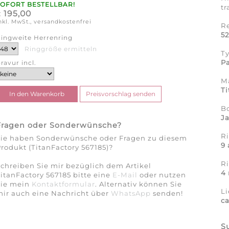
SOFORT BESTELLBAR!
tr
195,00
€
nkl. MwSt., versandkostenfrei
R
5
ingweite Herrenring
Ringgröße ermitteln
T
Pa
ravur incl.
Ma
Ti
B
J
Fragen oder Sonderwünsche?
Ri
Sie haben Sonderwünsche oder Fragen zu diesem
9 
rodukt (TitanFactory 567185)?
R
chreiben Sie mir bezüglich dem Artikel
4
itanFactory 567185 bitte eine
E-Mail
oder nutzen
Sie mein
Kontaktformular
. Alternativ können Sie
Li
ir auch eine Nachricht über
WhatsApp
senden!
c
S