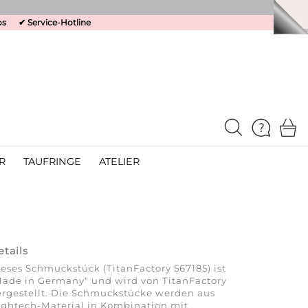
os
✔
Service-Hotline
R
TAUFRINGE
ATELIER
etails
eses Schmuckstück (TitanFactory 567185) ist
ade in Germany" und wird von TitanFactory
rgestellt. Die Schmuckstücke werden aus
ghtech-Material in Kombination mit