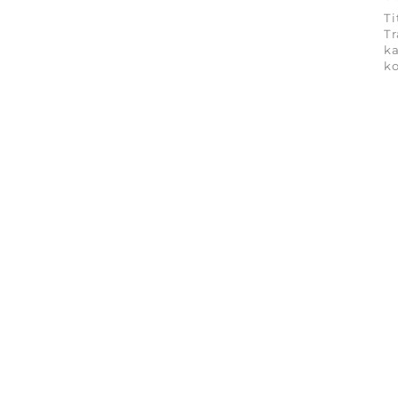
Ti
Tr
ka
ko