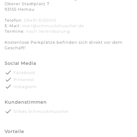
Oberer Stadtplatz 7
93155 Hemau
Telefon:
09491 6130010
E-Mail:
mail@schmuckmuschel.de
Termine:
nach Vereinbarung​​​​​​​
Kostenlose Parkplätze befinden sich direkt vor dem
Geschäft!
Social Media
done
Facebook
done
Pinterest
done
Instagram
Kundenstimmen
done
Silkes Schmuckmuschel
Vorteile