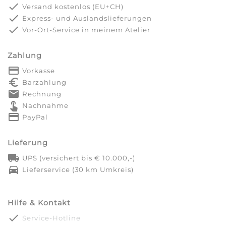
done
Versand kostenlos (EU+CH)
done
Express- und Auslandslieferungen
done
Vor-Ort-Service in meinem Atelier
Zahlung
payment
Vorkasse
euro_symbol
Barzahlung
markunread
Rechnung
touch_app
Nachnahme
credit_card
PayPal
Lieferung
local_shipping
UPS (versichert bis € 10.000,-)
directions_car
Lieferservice (30 km Umkreis)
Hilfe & Kontakt
done
Service-Hotline