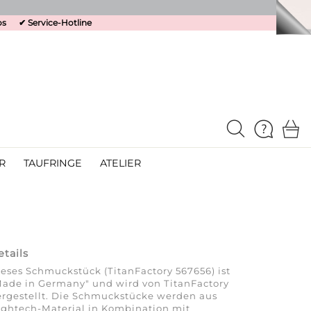
os
✔
Service-Hotline
R
TAUFRINGE
ATELIER
etails
eses Schmuckstück (TitanFactory 567656) ist
ade in Germany" und wird von TitanFactory
rgestellt. Die Schmuckstücke werden aus
ghtech-Material in Kombination mit