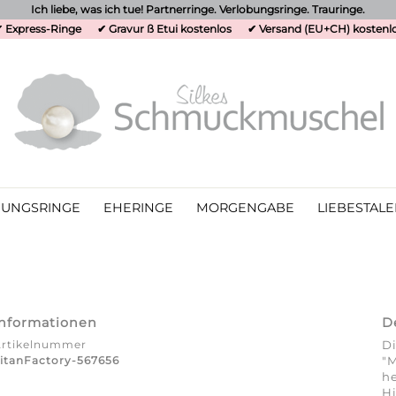
Ich liebe, was ich tue! Partnerringe. Verlobungsringe. Trauringe.
 Express-Ringe
✔ Gravur ß Etui kostenlos
✔ Versand (EU+CH) kostenl
UNGSRINGE
EHERINGE
MORGENGABE
LIEBESTALE
Informationen
D
Artikelnummer
Di
itanFactory-567656
"M
he
Hi