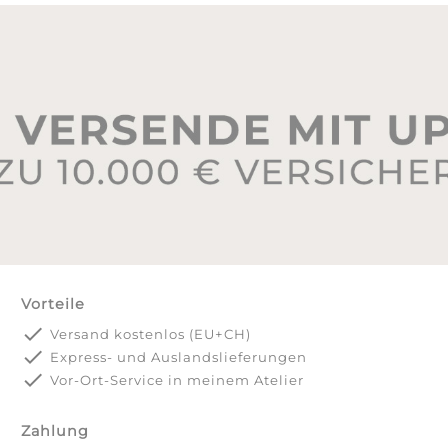
Vorteile
done
Versand kostenlos (EU+CH)
done
Express- und Auslandslieferungen
done
Vor-Ort-Service in meinem Atelier
Zahlung