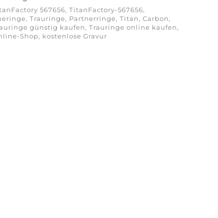
tanFactory 567656, TitanFactory-567656,
eringe, Trauringe, Partnerringe, Titan, Carbon,
auringe günstig kaufen, Trauringe online kaufen,
line-Shop, kostenlose Gravur