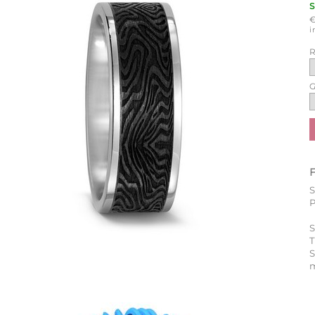
i
R
G
P
S
T
m