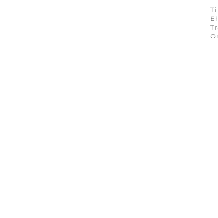
Ti
Eh
Tr
On