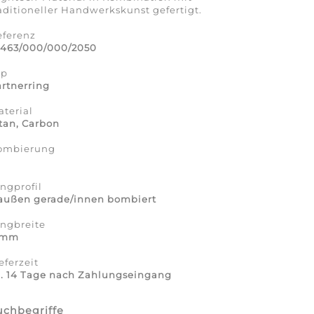
aditioneller Handwerkskunst gefertigt.
eferenz
2463/000/000/2050
yp
rtnerring
terial
tan, Carbon
ombierung
a
ngprofil
 außen gerade/innen bombiert
ingbreite
 mm
eferzeit
a. 14 Tage nach Zahlungseingang
uchbegriffe