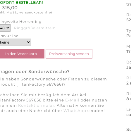
SOFORT BESTELLBAR!
tr
315,00
€
nkl. MwSt., versandkostenfrei
R
5
ingweite Herrenring
Ringgröße ermitteln
T
Pa
ravur incl.
Ma
Ti
B
J
Fragen oder Sonderwünsche?
Ri
Sie haben Sonderwünsche oder Fragen zu diesem
2
rodukt (TitanFactory 567656)?
R
chreiben Sie mir bezüglich dem Artikel
8
itanFactory 567656 bitte eine
E-Mail
oder nutzen
Sie mein
Kontaktformular
. Alternativ können Sie
Li
ir auch eine Nachricht über
WhatsApp
senden!
c
S