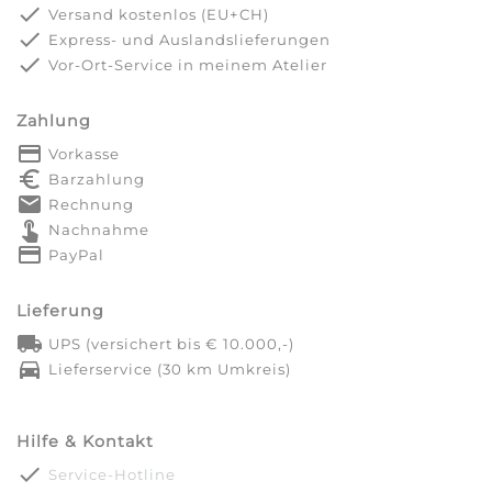
done
Versand kostenlos (EU+CH)
done
Express- und Auslandslieferungen
done
Vor-Ort-Service in meinem Atelier
Zahlung
payment
Vorkasse
euro_symbol
Barzahlung
markunread
Rechnung
touch_app
Nachnahme
credit_card
PayPal
Lieferung
local_shipping
UPS (versichert bis € 10.000,-)
directions_car
Lieferservice (30 km Umkreis)
Hilfe & Kontakt
done
Service-Hotline