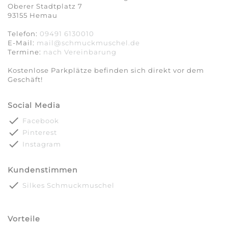
Oberer Stadtplatz 7
93155 Hemau
Telefon:
09491 6130010
E-Mail:
mail@schmuckmuschel.de
Termine:
nach Vereinbarung​​​​​​​
Kostenlose Parkplätze befinden sich direkt vor dem
Geschäft!
Social Media
done
Facebook
done
Pinterest
done
Instagram
Kundenstimmen
done
Silkes Schmuckmuschel
Vorteile