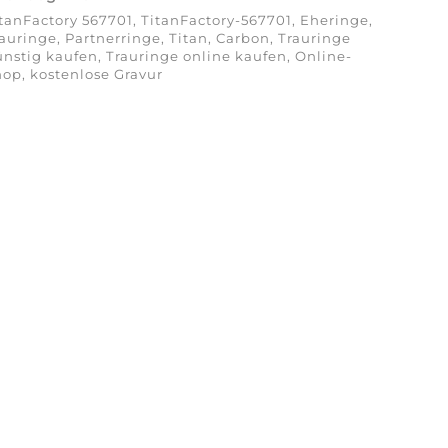
tanFactory 567701, TitanFactory-567701, Eheringe,
auringe, Partnerringe, Titan, Carbon, Trauringe
nstig kaufen, Trauringe online kaufen, Online-
op, kostenlose Gravur