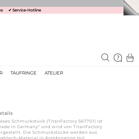
os
✔
Service-Hotline
R
TAUFRINGE
ATELIER
etails
eses Schmuckstück (TitanFactory 567701) ist
ade in Germany" und wird von TitanFactory
rgestellt. Die Schmuckstücke werden aus
ghtech-Material in Kombination mit