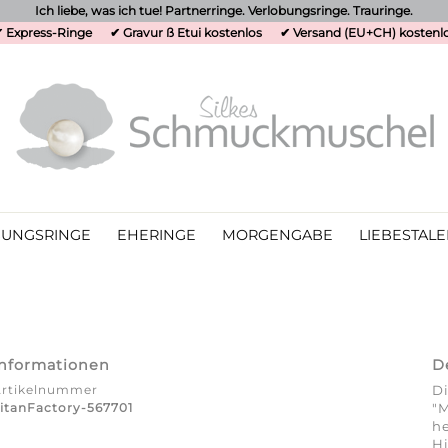
Ich liebe, was ich tue! Partnerringe. Verlobungsringe. Trauringe.
 Express-Ringe
✔ Gravur ß Etui kostenlos
✔ Versand (EU+CH) kostenl
UNGSRINGE
EHERINGE
MORGENGABE
LIEBESTALE
Informationen
D
Artikelnummer
Di
itanFactory-567701
"M
he
Hi