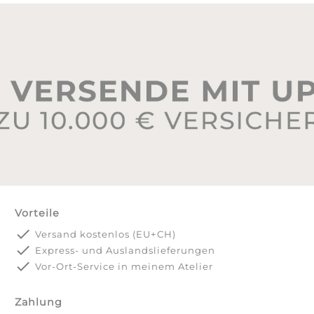
Vorteile
done
Versand kostenlos (EU+CH)
done
Express- und Auslandslieferungen
done
Vor-Ort-Service in meinem Atelier
Zahlung