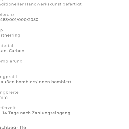
aditioneller Handwerkskunst gefertigt.
eferenz
2483/001/000/2050
yp
rtnerring
terial
tan, Carbon
ombierung
a
ngprofil
7 außen bombiert/innen bombiert
ingbreite
 mm
eferzeit
a. 14 Tage nach Zahlungseingang
uchbegriffe