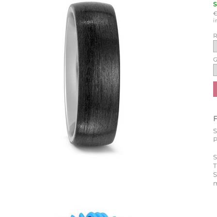
i
R
G
P
S
T
m