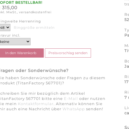
SOFORT BESTELLBAR!
tr
315,00
€
nkl. MwSt., versandkostenfrei
R
5
ingweite Herrenring
Ringgröße ermitteln
T
Pa
ravur incl.
Ma
Ti
B
J
Fragen oder Sonderwünsche?
Ri
Sie haben Sonderwünsche oder Fragen zu diesem
1
rodukt (TitanFactory 567701)?
R
chreiben Sie mir bezüglich dem Artikel
7
itanFactory 567701 bitte eine
E-Mail
oder nutzen
Sie mein
Kontaktformular
. Alternativ können Sie
Li
ir auch eine Nachricht über
WhatsApp
senden!
c
S