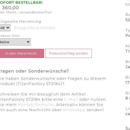
SOFORT BESTELLBAR!
tr
360,00
€
nkl. MwSt., versandkostenfrei
R
5
ingweite Herrenring
Ringgröße ermitteln
T
Pa
ravur incl.
Ma
Ti
B
J
Fragen oder Sonderwünsche?
Ri
Sie haben Sonderwünsche oder Fragen zu diesem
1
rodukt (TitanFactory 572184)?
R
chreiben Sie mir bezüglich dem Artikel
8
itanFactory 572184 bitte eine
E-Mail
oder nutzen
Sie mein
Kontaktformular
. Alternativ können Sie
Li
ir auch eine Nachricht über
WhatsApp
senden!
c
S