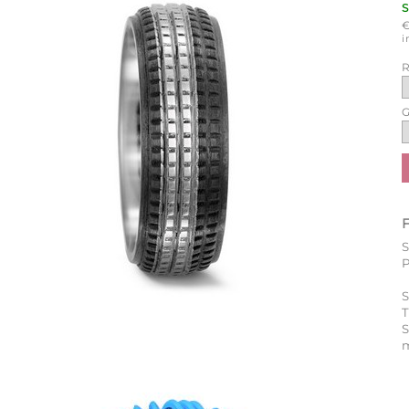
i
R
G
P
S
T
m