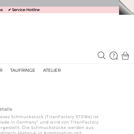
os
✔
Service-Hotline
R
TAUFRINGE
ATELIER
etails
eses Schmuckstück (TitanFactory 572184) ist
ade in Germany" und wird von TitanFactory
rgestellt. Die Schmuckstücke werden aus
ghtech-Material in Kombination mit