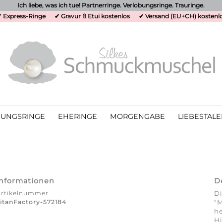
Ich liebe, was ich tue! Partnerringe. Verlobungsringe. Trauringe.
 Express-Ringe
✔ Gravur ß Etui kostenlos
✔ Versand (EU+CH) kostenl
UNGSRINGE
EHERINGE
MORGENGABE
LIEBESTALE
Informationen
D
Artikelnummer
Di
itanFactory-572184
"M
he
Hi