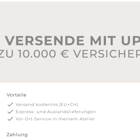
Vorteile
done
Versand kostenlos (EU+CH)
done
Express- und Auslandslieferungen
done
Vor-Ort-Service in meinem Atelier
Zahlung