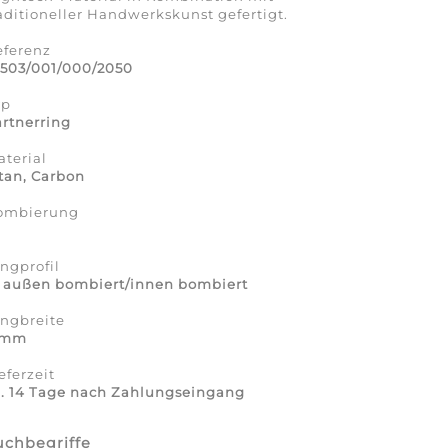
aditioneller Handwerkskunst gefertigt.
eferenz
2503/001/000/2050
yp
rtnerring
terial
tan, Carbon
ombierung
a
ngprofil
7 außen bombiert/innen bombiert
ingbreite
 mm
eferzeit
a. 14 Tage nach Zahlungseingang
uchbegriffe