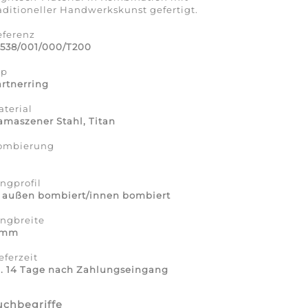
aditioneller Handwerkskunst gefertigt.
eferenz
2538/001/000/T200
yp
rtnerring
terial
maszener Stahl, Titan
ombierung
a
ngprofil
7 außen bombiert/innen bombiert
ingbreite
 mm
eferzeit
a. 14 Tage nach Zahlungseingang
uchbegriffe