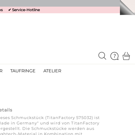
os
✔
Service-Hotline
R
TAUFRINGE
ATELIER
etails
eses Schmuckstück (TitanFactory 575032) ist
ade in Germany" und wird von TitanFactory
rgestellt. Die Schmuckstücke werden aus
ghtech-Material in Kombination mit