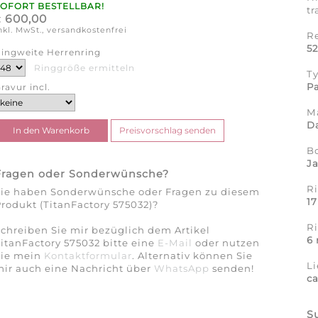
SOFORT BESTELLBAR!
tr
600,00
€
nkl. MwSt., versandkostenfrei
R
5
ingweite Herrenring
Ringgröße ermitteln
T
Pa
ravur incl.
Ma
Da
B
J
Fragen oder Sonderwünsche?
Ri
Sie haben Sonderwünsche oder Fragen zu diesem
1
rodukt (TitanFactory 575032)?
R
chreiben Sie mir bezüglich dem Artikel
6
itanFactory 575032 bitte eine
E-Mail
oder nutzen
Sie mein
Kontaktformular
. Alternativ können Sie
Li
ir auch eine Nachricht über
WhatsApp
senden!
c
S