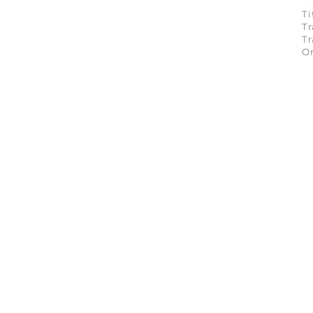
Ti
Tr
Tr
On