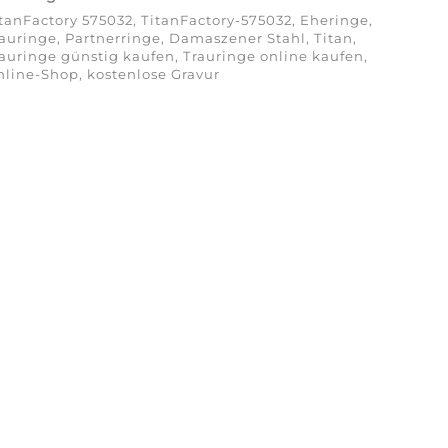
tanFactory 575032, TitanFactory-575032, Eheringe,
auringe, Partnerringe, Damaszener Stahl, Titan,
auringe günstig kaufen, Trauringe online kaufen,
line-Shop, kostenlose Gravur