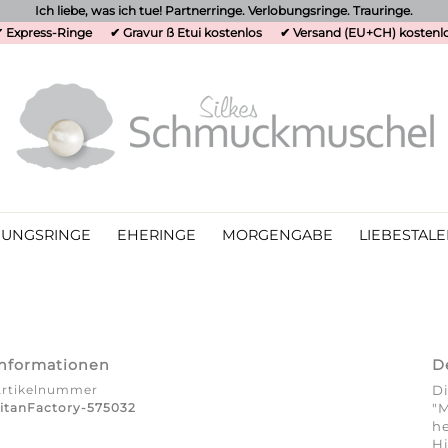
Ich liebe, was ich tue! Partnerringe. Verlobungsringe. Trauringe.
 Express-Ringe
✔ Gravur ß Etui kostenlos
✔ Versand (EU+CH) kostenl
UNGSRINGE
EHERINGE
MORGENGABE
LIEBESTALE
Informationen
D
Artikelnummer
Di
itanFactory-575032
"M
he
Hi