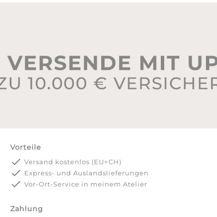
Vorteile
done
Versand kostenlos (EU+CH)
done
Express- und Auslandslieferungen
done
Vor-Ort-Service in meinem Atelier
Zahlung