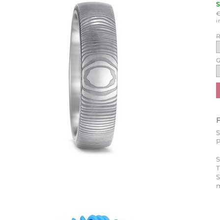
i
R
G
P
S
T
m