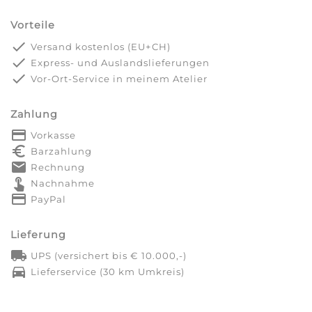
Vorteile
done
Versand kostenlos (EU+CH)
done
Express- und Auslandslieferungen
done
Vor-Ort-Service in meinem Atelier
Zahlung
payment
Vorkasse
euro_symbol
Barzahlung
markunread
Rechnung
touch_app
Nachnahme
credit_card
PayPal
Lieferung
local_shipping
UPS (versichert bis € 10.000,-)
directions_car
Lieferservice (30 km Umkreis)