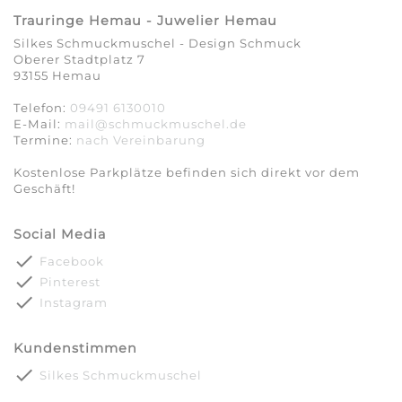
Trauringe Hemau - Juwelier Hemau
Silkes Schmuckmuschel - Design Schmuck
Oberer Stadtplatz 7
93155 Hemau
Telefon:
09491 6130010
E-Mail:
mail@schmuckmuschel.de
Termine:
nach Vereinbarung​​​​​​​
Kostenlose Parkplätze befinden sich direkt vor dem
Geschäft!
Social Media
done
Facebook
done
Pinterest
done
Instagram
Kundenstimmen
done
Silkes Schmuckmuschel