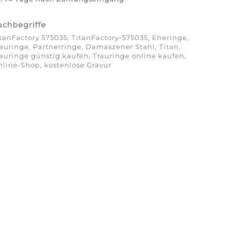
uchbegriffe
tanFactory 575035, TitanFactory-575035, Eheringe,
auringe, Partnerringe, Damaszener Stahl, Titan,
auringe günstig kaufen, Trauringe online kaufen,
line-Shop, kostenlose Gravur