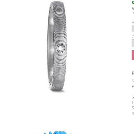
i
R
G
P
S
T
m