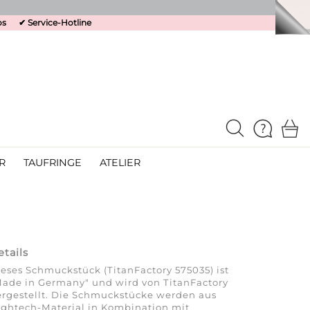
os
✔
Service-Hotline
R
TAUFRINGE
ATELIER
etails
eses Schmuckstück (TitanFactory 575035) ist
ade in Germany" und wird von TitanFactory
rgestellt. Die Schmuckstücke werden aus
ghtech-Material in Kombination mit