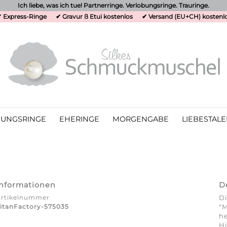
Ich liebe, was ich tue! Partnerringe. Verlobungsringe. Trauringe.
 Express-Ringe
✔ Gravur ß Etui kostenlos
✔ Versand (EU+CH) kostenl
UNGSRINGE
EHERINGE
MORGENGABE
LIEBESTALE
Informationen
D
Artikelnummer
Di
itanFactory-575035
"M
he
Hi