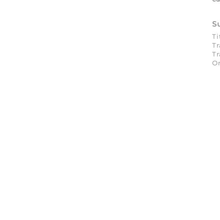
S
Ti
Tr
Tr
On