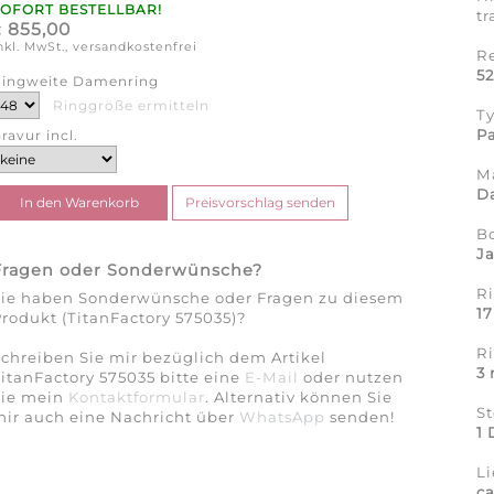
SOFORT BESTELLBAR!
tr
855,00
€
nkl. MwSt., versandkostenfrei
R
52
ingweite Damenring
Ringgröße ermitteln
T
Pa
ravur incl.
Ma
Da
B
J
Fragen oder Sonderwünsche?
Ri
Sie haben Sonderwünsche oder Fragen zu diesem
1
rodukt (TitanFactory 575035)?
R
chreiben Sie mir bezüglich dem Artikel
3
itanFactory 575035 bitte eine
E-Mail
oder nutzen
Sie mein
Kontaktformular
. Alternativ können Sie
St
ir auch eine Nachricht über
WhatsApp
senden!
1 
Li
c