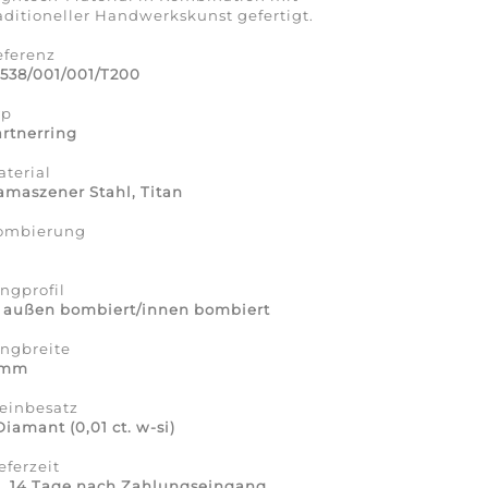
aditioneller Handwerkskunst gefertigt.
eferenz
538/001/001/T200
yp
rtnerring
terial
maszener Stahl, Titan
ombierung
a
ngprofil
7 außen bombiert/innen bombiert
ingbreite
 mm
einbesatz
Diamant (0,01 ct. w-si)
eferzeit
a. 14 Tage nach Zahlungseingang