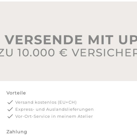
Vorteile
done
Versand kostenlos (EU+CH)
done
Express- und Auslandslieferungen
done
Vor-Ort-Service in meinem Atelier
Zahlung