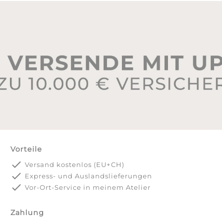
Vorteile
done
Versand kostenlos (EU+CH)
done
Express- und Auslandslieferungen
done
Vor-Ort-Service in meinem Atelier
Zahlung