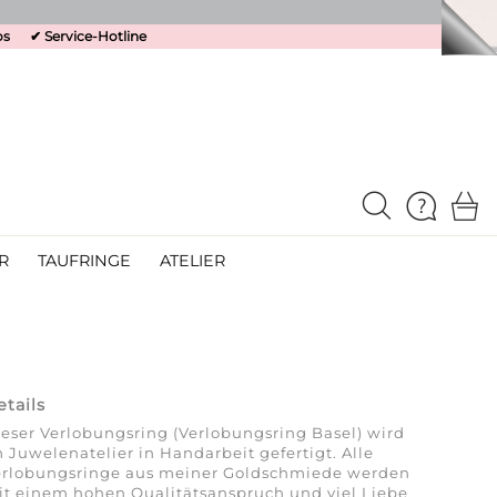
os
✔
Service-Hotline
R
TAUFRINGE
ATELIER
etails
eser Verlobungsring (Verlobungsring Basel) wird
 Juwelenatelier in Handarbeit gefertigt. Alle
erlobungsringe aus meiner Goldschmiede werden
t einem hohen Qualitäts­anspruch und viel Liebe