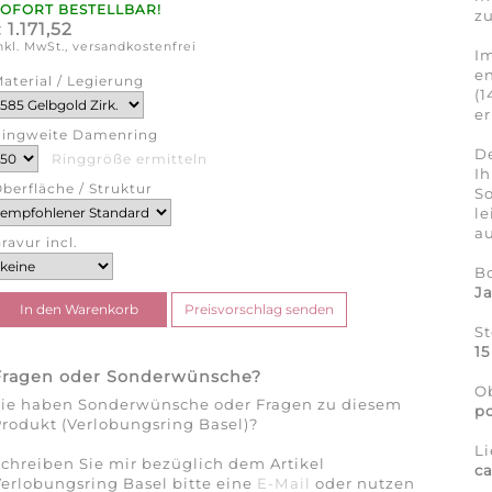
SOFORT BESTELLBAR!
zu
1.171,52
€
nkl. MwSt., versandkostenfrei
Im
en
aterial / Legierung
(1
er
ingweite Damenring
De
Ringgröße ermitteln
Ih
berfläche / Struktur
So
l
au
ravur incl.
B
J
St
15
Fragen oder Sonderwünsche?
Ob
Sie haben Sonderwünsche oder Fragen zu diesem
po
rodukt (Verlobungsring Basel)?
Li
chreiben Sie mir bezüglich dem Artikel
c
erlobungsring Basel bitte eine
E-Mail
oder nutzen