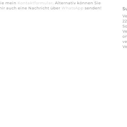
Sie mein
Kontaktformular
. Alternativ können Sie
ir auch eine Nachricht über
WhatsApp
senden!
S
V
22
So
Ve
on
ve
Ve