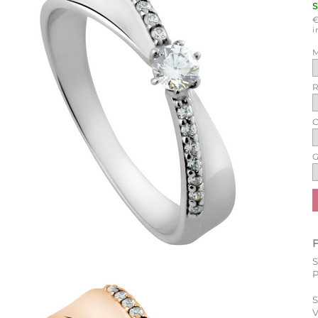
i
M
R
O
G
P
S
V