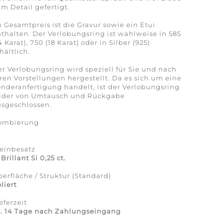
m Detail gefertigt.
 Gesamtpreis ist die Gravur sowie ein Etui
thalten. Der Verlobungsring ist wahlweise in 585
4 Karat), 750 (18 Karat) oder in Silber (925)
hältlich.
r Verlobungsring wird speziell für Sie und nach
ren Vorstellungen hergestellt. Da es sich um eine
nderanfertigung handelt, ist der Verlobungsring
eider von Umtausch und Rückgabe
sgeschlossen.
ombierung
a
einbesatz
 Brillant Si 0,25 ct.
erfläche / Struktur (Standard)
liert
eferzeit
a. 14 Tage nach Zahlungseingang