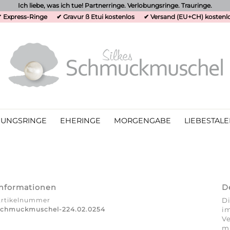
Ich liebe, was ich tue! Partnerringe. Verlobungsringe. Trauringe.
 Express-Ringe
✔ Gravur ß Etui kostenlos
✔ Versand (EU+CH) kostenl
UNGSRINGE
EHERINGE
MORGENGABE
LIEBESTALE
Informationen
D
Artikelnummer
Di
Schmuckmuschel-224.02.0254
im
V
mi