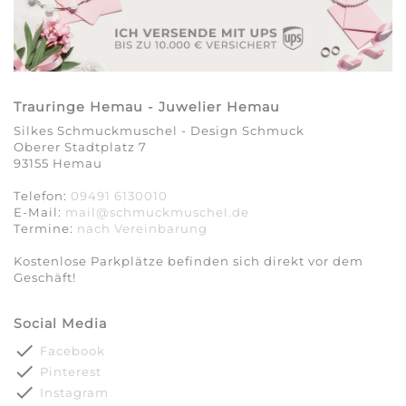
Trauringe Hemau - Juwelier Hemau
Silkes Schmuckmuschel - Design Schmuck
Oberer Stadtplatz 7
93155 Hemau
Telefon:
09491 6130010
E-Mail:
mail@schmuckmuschel.de
Termine:
nach Vereinbarung​​​​​​​
Kostenlose Parkplätze befinden sich direkt vor dem
Geschäft!
Social Media
done
Facebook
done
Pinterest
done
Instagram