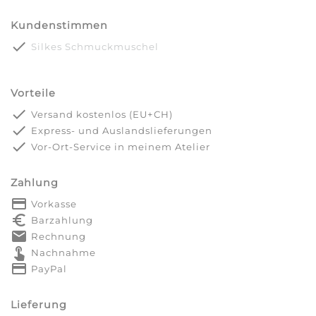
Kundenstimmen
done
Silkes Schmuckmuschel
Vorteile
done
Versand kostenlos (EU+CH)
done
Express- und Auslandslieferungen
done
Vor-Ort-Service in meinem Atelier
Zahlung
payment
Vorkasse
euro_symbol
Barzahlung
markunread
Rechnung
touch_app
Nachnahme
credit_card
PayPal
Lieferung