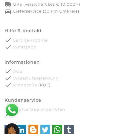
local_shipping
UPS (versichert bis € 10.000,-)
directions_car
Lieferservice (30 km Umkreis)
Hilfe & Kontakt
done
Service-Hotline
done
WhatsApp
Informationen
done
AGB
done
Widerrufsbelehrung
done
Ringgröße
(PDF)
Kundenservice
done
Kaufvertrag widerrufen