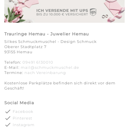
Trauringe Hemau - Juwelier Hemau
Silkes Schmuckmuschel - Design Schmuck
Oberer Stadtplatz 7
93155 Hemau
Telefon:
09491 6130010
E-Mail:
mail@schmuckmuschel.de
Termine:
nach Vereinbarung​​​​​​​
Kostenlose Parkplätze befinden sich direkt vor dem
Geschäft!
Social Media
done
Facebook
done
Pinterest
done
Instagram