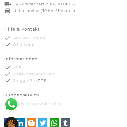
local_shipping
UPS (versichert bis € 10.000,-)
directions_car
Lieferservice (30 km Umkreis)
Hilfe & Kontakt
done
Service-Hotline
done
WhatsApp
Informationen
done
AGB
done
Widerrufsbelehrung
done
Ringgröße
(PDF)
Kundenservice
done
Kaufvertrag widerrufen