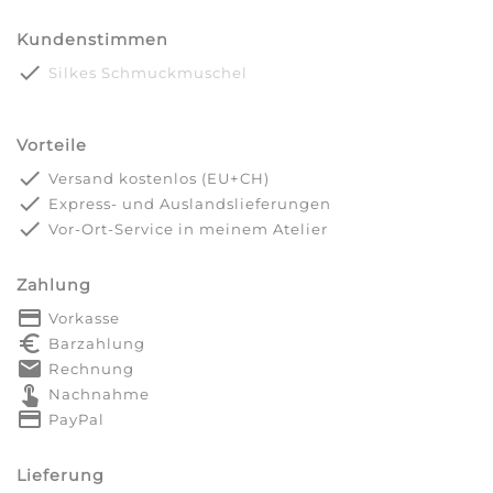
Kundenstimmen
done
Silkes Schmuckmuschel
Vorteile
done
Versand kostenlos (EU+CH)
done
Express- und Auslandslieferungen
done
Vor-Ort-Service in meinem Atelier
Zahlung
payment
Vorkasse
euro_symbol
Barzahlung
markunread
Rechnung
touch_app
Nachnahme
credit_card
PayPal
Lieferung