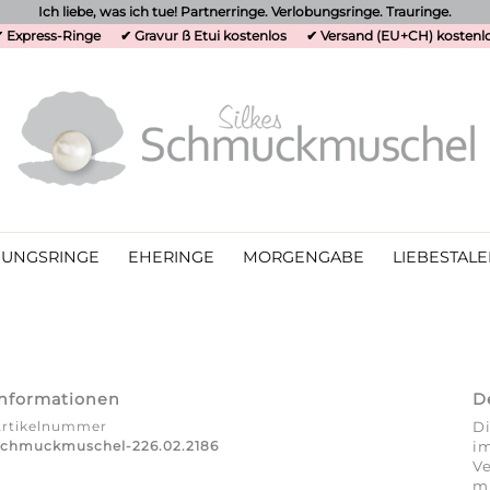
Ich liebe, was ich tue! Partnerringe. Verlobungsringe. Trauringe.
 Express-Ringe
✔ Gravur ß Etui kostenlos
✔ Versand (EU+CH) kostenl
UNGSRINGE
EHERINGE
MORGENGABE
LIEBESTALE
Informationen
D
Artikelnummer
Di
chmuckmuschel-226.02.2186
im
V
mi