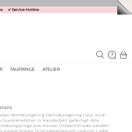
os
✔
Service-Hotline
R
TAUFRINGE
ATELIER
etails
eser Verlobungsring (Verlobungsring Linz) wird
 Juwelenatelier in Handarbeit gefertigt. Alle
erlobungsringe aus meiner Goldschmiede werden
t einem hohen Qualitäts­anspruch und viel Liebe