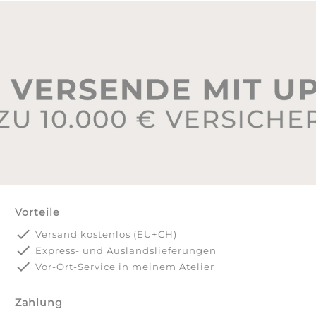
Vorteile
done
Versand kostenlos (EU+CH)
done
Express- und Auslandslieferungen
done
Vor-Ort-Service in meinem Atelier
Zahlung