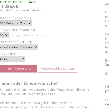
SOFORT BESTELLBAR!
zu
1.026,66
€
nkl. MwSt., versandkostenfrei
Im
en
aterial / Legierung
(1
er
ingweite Damenring
De
Ringgröße ermitteln
Ih
berfläche / Struktur
So
l
au
ravur incl.
B
J
St
1 
Fragen oder Sonderwünsche?
Ob
Sie haben Sonderwünsche oder Fragen zu diesem
po
rodukt (Verlobungsring Linz)?
Li
chreiben Sie mir bezüglich dem Artikel
c
erlobungsring Linz bitte eine
E-Mail
oder nutzen