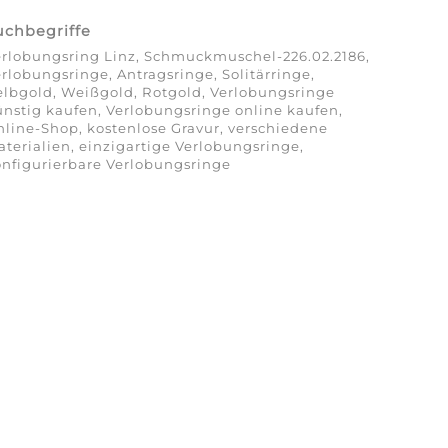
uchbegriffe
rlobungsring Linz, Schmuckmuschel-226.02.2186,
rlobungsringe, Antragsringe, Solitärringe,
lbgold, Weißgold, Rotgold, Verlobungsringe
nstig kaufen, Verlobungsringe online kaufen,
line-Shop, kostenlose Gravur, verschiedene
terialien, einzigartige Verlobungsringe,
nfigurierbare Verlobungsringe