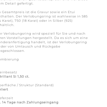
m Detail gefertigt.
 Gesamtpreis ist die Gravur sowie ein Etui
thalten. Der Verlobungsring ist wahlweise in 585
4 Karat), 750 (18 Karat) oder in Silber (925)
hältlich.
r Verlobungsring wird speziell für Sie und nach
ren Vorstellungen hergestellt. Da es sich um eine
nderanfertigung handelt, ist der Verlobungsring
eider von Umtausch und Rückgabe
sgeschlossen.
ombierung
a
einbesatz
Brillant Si 1,50 ct.
erfläche / Struktur (Standard)
liert
eferzeit
a. 14 Tage nach Zahlungseingang