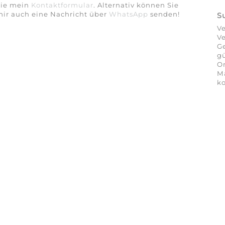
Sie mein
Kontaktformular
. Alternativ können Sie
ir auch eine Nachricht über
WhatsApp
senden!
S
Ve
Ve
Ge
gü
On
Ma
ko