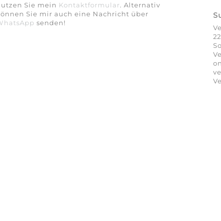
nutzen Sie mein
Kontaktformular
. Alternativ
önnen Sie mir auch eine Nachricht über
S
WhatsApp
senden!
V
22
So
Ve
on
ve
Ve