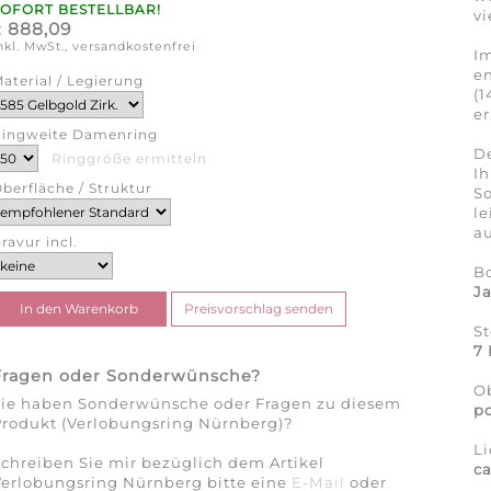
SOFORT BESTELLBAR!
vi
888,09
€
nkl. MwSt., versandkostenfrei
Im
en
aterial / Legierung
(1
er
ingweite Damenring
De
Ringgröße ermitteln
Ih
berfläche / Struktur
So
l
au
ravur incl.
B
J
St
7 
Fragen oder Sonderwünsche?
Ob
Sie haben Sonderwünsche oder Fragen zu diesem
po
rodukt (Verlobungsring Nürnberg)?
Li
chreiben Sie mir bezüglich dem Artikel
c
erlobungsring Nürnberg bitte eine
E-Mail
oder