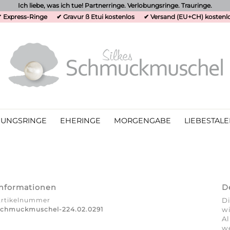
Ich liebe, was ich tue! Partnerringe. Verlobungsringe. Trauringe.
 Express-Ringe
✔ Gravur ß Etui kostenlos
✔ Versand (EU+CH) kostenl
UNGSRINGE
EHERINGE
MORGENGABE
LIEBESTALE
Informationen
D
Artikelnummer
Di
chmuckmuschel-224.02.0291
wi
A
w