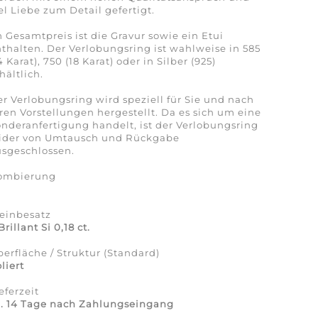
el Liebe zum Detail gefertigt.
 Gesamtpreis ist die Gravur sowie ein Etui
thalten. Der Verlobungsring ist wahlweise in 585
4 Karat), 750 (18 Karat) oder in Silber (925)
hältlich.
r Verlobungsring wird speziell für Sie und nach
ren Vorstellungen hergestellt. Da es sich um eine
nderanfertigung handelt, ist der Verlobungsring
eider von Umtausch und Rückgabe
sgeschlossen.
ombierung
a
einbesatz
Brillant Si 0,18 ct.
erfläche / Struktur (Standard)
liert
eferzeit
a. 14 Tage nach Zahlungseingang