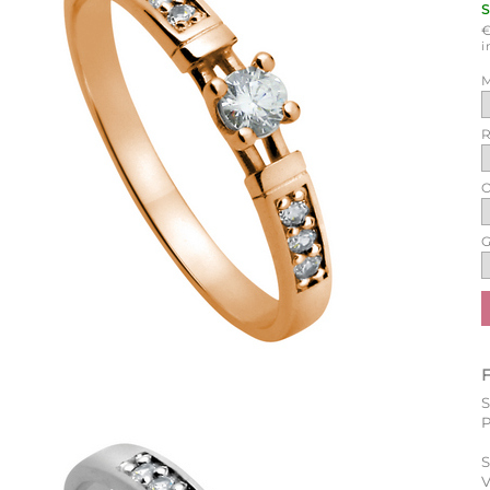
i
M
R
O
G
P
S
V