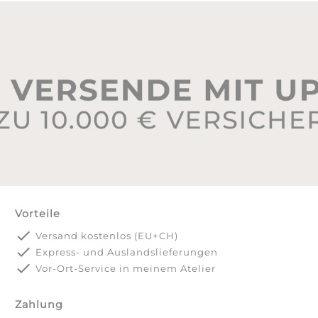
Vorteile
done
Versand kostenlos (EU+CH)
done
Express- und Auslandslieferungen
done
Vor-Ort-Service in meinem Atelier
Zahlung