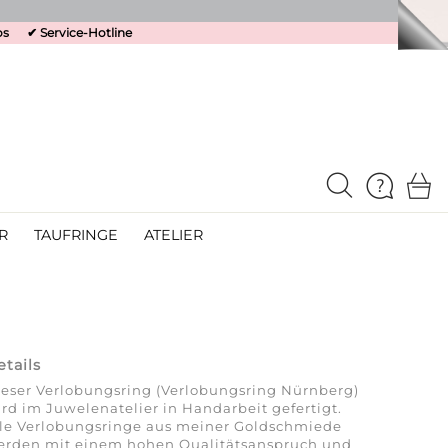
os
✔
Service-Hotline
R
TAUFRINGE
ATELIER
etails
eser Verlobungsring (Verlobungsring Nürnberg)
rd im Juwelenatelier in Handarbeit gefertigt.
lle Verlobungsringe aus meiner Goldschmiede
erden mit einem hohen Qualitäts­anspruch und