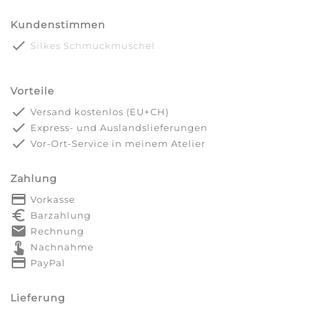
Kundenstimmen
done
Silkes Schmuckmuschel
Vorteile
done
Versand kostenlos (EU+CH)
done
Express- und Auslandslieferungen
done
Vor-Ort-Service in meinem Atelier
Zahlung
payment
Vorkasse
euro_symbol
Barzahlung
markunread
Rechnung
touch_app
Nachnahme
credit_card
PayPal
Lieferung