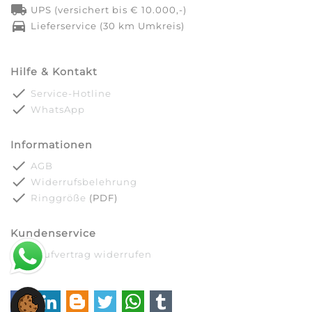
local_shipping
UPS (versichert bis € 10.000,-)
directions_car
Lieferservice (30 km Umkreis)
Hilfe & Kontakt
done
Service-Hotline
done
WhatsApp
Informationen
done
AGB
done
Widerrufsbelehrung
done
Ringgröße
(PDF)
Kundenservice
done
Kaufvertrag widerrufen