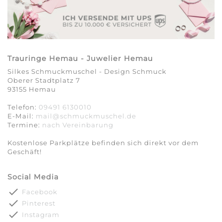
Trauringe Hemau - Juwelier Hemau
Silkes Schmuckmuschel - Design Schmuck
Oberer Stadtplatz 7
93155 Hemau
Telefon:
09491 6130010
E-Mail:
mail@schmuckmuschel.de
Termine:
nach Vereinbarung​​​​​​​
Kostenlose Parkplätze befinden sich direkt vor dem
Geschäft!
Social Media
done
Facebook
done
Pinterest
done
Instagram