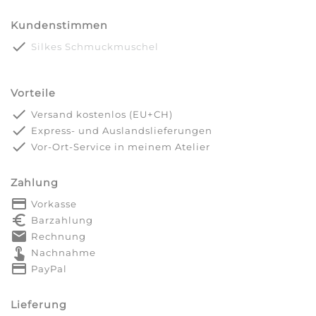
Kundenstimmen
done
Silkes Schmuckmuschel
Vorteile
done
Versand kostenlos (EU+CH)
done
Express- und Auslandslieferungen
done
Vor-Ort-Service in meinem Atelier
Zahlung
payment
Vorkasse
euro_symbol
Barzahlung
markunread
Rechnung
touch_app
Nachnahme
credit_card
PayPal
Lieferung