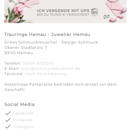
Trauringe Hemau - Juwelier Hemau
Silkes Schmuckmuschel - Design Schmuck
Oberer Stadtplatz 7
93155 Hemau
Telefon:
09491 6130010
E-Mail:
mail@schmuckmuschel.de
Termine:
nach Vereinbarung​​​​​​​
Kostenlose Parkplätze befinden sich direkt vor dem
Geschäft!
Social Media
done
Facebook
done
Pinterest
done
Instagram