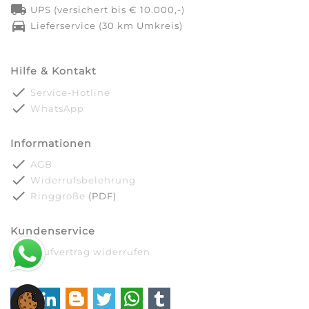
local_shipping
UPS (versichert bis € 10.000,-)
directions_car
Lieferservice (30 km Umkreis)
Hilfe & Kontakt
done
Service-Hotline
done
WhatsApp
Informationen
done
AGB
done
Widerrufsbelehrung
done
Ringgröße
(PDF)
Kundenservice
done
Kaufvertrag widerrufen