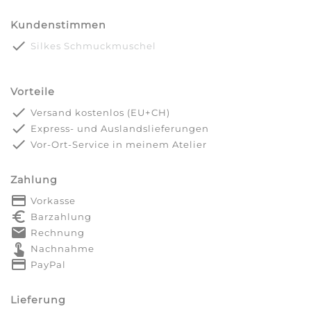
Kundenstimmen
done
Silkes Schmuckmuschel
Vorteile
done
Versand kostenlos (EU+CH)
done
Express- und Auslandslieferungen
done
Vor-Ort-Service in meinem Atelier
Zahlung
payment
Vorkasse
euro_symbol
Barzahlung
markunread
Rechnung
touch_app
Nachnahme
credit_card
PayPal
Lieferung