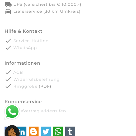
local_shipping
UPS (versichert bis € 10.000,-)
directions_car
Lieferservice (30 km Umkreis)
Hilfe & Kontakt
done
Service-Hotline
done
WhatsApp
Informationen
done
AGB
done
Widerrufsbelehrung
done
Ringgröße
(PDF)
Kundenservice
done
Kaufvertrag widerrufen