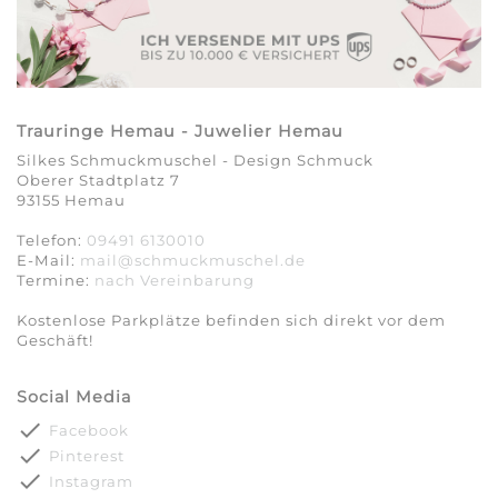
Trauringe Hemau - Juwelier Hemau
Silkes Schmuckmuschel - Design Schmuck
Oberer Stadtplatz 7
93155 Hemau
Telefon:
09491 6130010
E-Mail:
mail@schmuckmuschel.de
Termine:
nach Vereinbarung​​​​​​​
Kostenlose Parkplätze befinden sich direkt vor dem
Geschäft!
Social Media
done
Facebook
done
Pinterest
done
Instagram