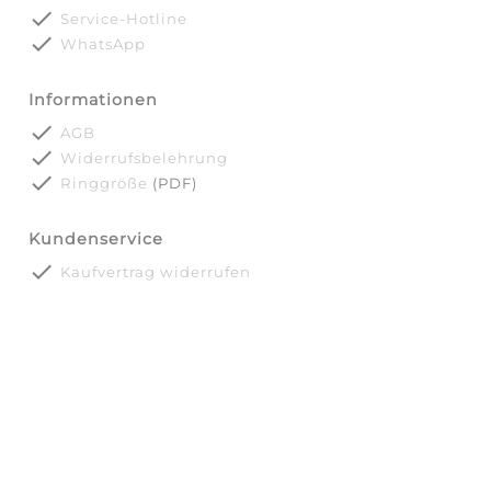
done
Service-Hotline
done
WhatsApp
Informationen
done
AGB
done
Widerrufsbelehrung
done
Ringgröße
(PDF)
Kundenservice
done
Kaufvertrag widerrufen