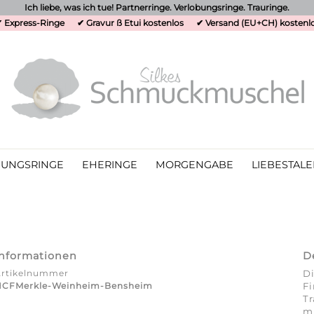
Ich liebe, was ich tue! Partnerringe. Verlobungsringe. Trauringe.
 Express-Ringe
✔ Gravur ß Etui kostenlos
✔ Versand (EU+CH) kostenl
UNGSRINGE
EHERINGE
MORGENGABE
LIEBESTALE
Informationen
D
Artikelnummer
Di
HCFMerkle-Weinheim-Bensheim
Fi
Tr
mi