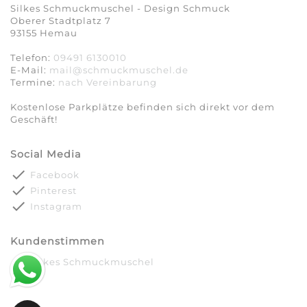
Silkes Schmuckmuschel - Design Schmuck
Oberer Stadtplatz 7
93155 Hemau
Telefon:
09491 6130010
E-Mail:
mail@schmuckmuschel.de
Termine:
nach Vereinbarung​​​​​​​
Kostenlose Parkplätze befinden sich direkt vor dem
Geschäft!
Social Media
done
Facebook
done
Pinterest
done
Instagram
Kundenstimmen
done
Silkes Schmuckmuschel