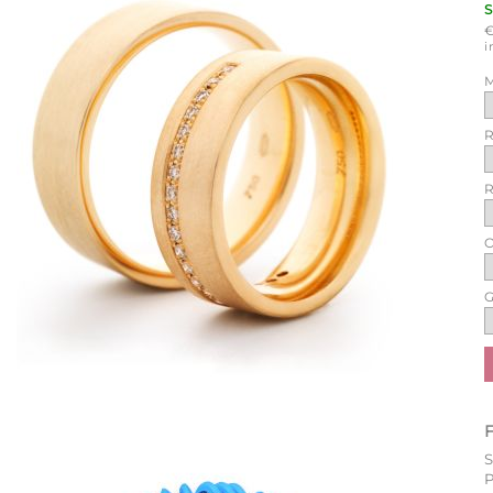
i
M
R
R
O
G
P