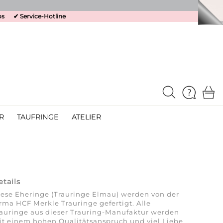
os
✔
Service-Hotline
R
TAUFRINGE
ATELIER
etails
ese Eheringe (Trauringe Elmau) werden von der
rma HCF Merkle Trauringe gefertigt. Alle
auringe aus dieser Trauring-Manufaktur werden
t einem hohen Qualitätsanspruch und viel Liebe