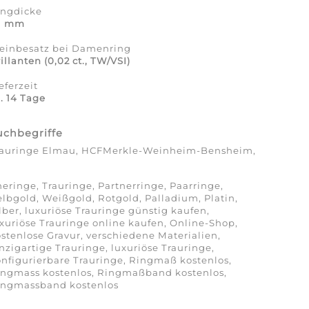
ingdicke
,1 mm
teinbesatz bei Damenring
illanten (0,02 ct., TW/VSI)
eferzeit
. 14 Tage
uchbegriffe
rauringe Elmau, HCFMerkle-Weinheim-Bensheim,
eringe, Trauringe, Partnerringe, Paarringe,
lbgold, Weißgold, Rotgold, Palladium, Platin,
lber, luxuriöse Trauringe günstig kaufen,
xuriöse Trauringe online kaufen, Online-Shop,
stenlose Gravur, verschiedene Materialien,
nzigartige Trauringe, luxuriöse Trauringe,
nfigurierbare Trauringe, Ringmaß kostenlos,
ingmass kostenlos, Ringmaßband kostenlos,
ingmassband kostenlos