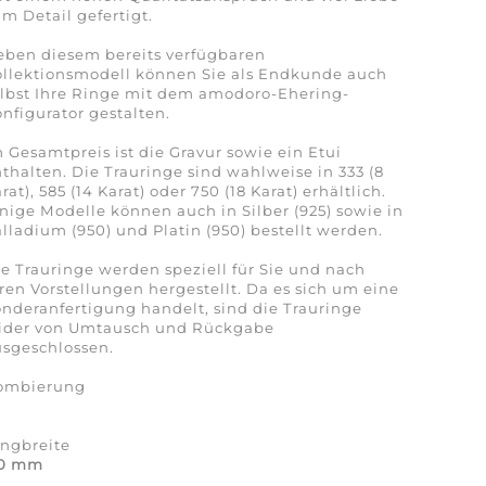
m Detail gefertigt.
eben diesem bereits verfügbaren
ollektionsmodell können Sie als Endkunde auch
lbst Ihre Ringe mit dem amodoro-Ehering-
nfigurator gestalten.
 Gesamtpreis ist die Gravur sowie ein Etui
thalten. Die Trauringe sind wahlweise in 333 (8
rat), 585 (14 Karat) oder 750 (18 Karat) erhältlich.
nige Modelle können auch in Silber (925) sowie in
lladium (950) und Platin (950) bestellt werden.
e Trauringe werden speziell für Sie und nach
ren Vorstellungen hergestellt. Da es sich um eine
nderanfertigung handelt, sind die Trauringe
eider von Umtausch und Rückgabe
sgeschlossen.
ombierung
a
ingbreite
,0 mm