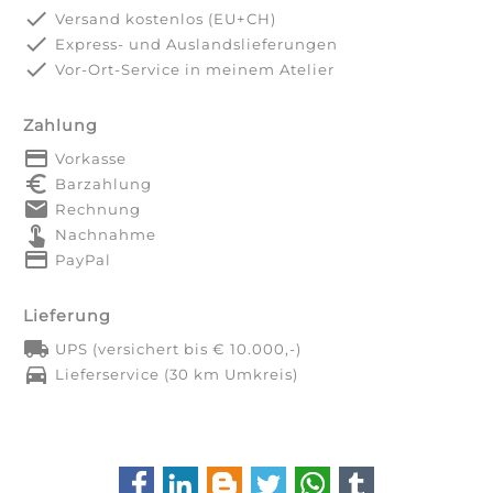
done
Versand kostenlos (EU+CH)
done
Express- und Auslandslieferungen
done
Vor-Ort-Service in meinem Atelier
Zahlung
payment
Vorkasse
euro_symbol
Barzahlung
markunread
Rechnung
touch_app
Nachnahme
credit_card
PayPal
Lieferung
local_shipping
UPS (versichert bis € 10.000,-)
directions_car
Lieferservice (30 km Umkreis)