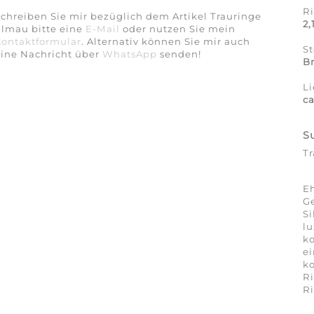
R
chreiben Sie mir bezüglich dem Artikel Trauringe
2
Elmau bitte eine
E-Mail
oder nutzen Sie mein
Kontaktformular
. Alternativ können Sie mir auch
S
eine Nachricht über
WhatsApp
senden!
Br
Li
ca
S
T
Eh
Ge
Si
lu
ko
ei
ko
R
R