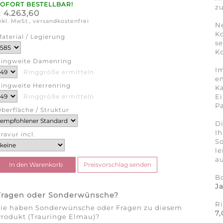
SOFORT BESTELLBAR!
zu
4.263,60
€
nkl. MwSt., versandkostenfrei
N
K
aterial / Legierung
se
Ko
ingweite Damenring
Im
Ringgröße ermitteln
en
ingweite Herrenring
Ka
Ei
Ringgröße ermitteln
Pa
berfläche / Struktur
Di
Ih
ravur incl.
So
l
au
B
J
Fragen oder Sonderwünsche?
R
Sie haben Sonderwünsche oder Fragen zu diesem
7
rodukt (Trauringe Elmau)?