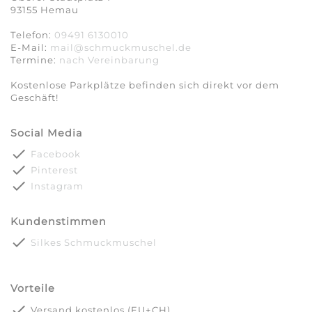
93155 Hemau
Telefon:
09491 6130010
E-Mail:
mail@schmuckmuschel.de
Termine:
nach Vereinbarung​​​​​​​
Kostenlose Parkplätze befinden sich direkt vor dem
Geschäft!
Social Media
done
Facebook
done
Pinterest
done
Instagram
Kundenstimmen
done
Silkes Schmuckmuschel
Vorteile
done
Versand kostenlos (EU+CH)