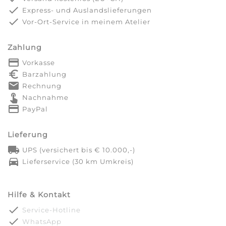
done
Express- und Auslandslieferungen
done
Vor-Ort-Service in meinem Atelier
Zahlung
payment
Vorkasse
euro_symbol
Barzahlung
markunread
Rechnung
touch_app
Nachnahme
credit_card
PayPal
Lieferung
local_shipping
UPS (versichert bis € 10.000,-)
directions_car
Lieferservice (30 km Umkreis)
Hilfe & Kontakt
done
Service-Hotline
done
WhatsApp