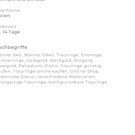
berfläche
liert
eferzeit
. 14 Tage
uchbegriffe
rner 940, Wörner-0940, Trauringe, Eheringe,
rtnerringe, Gelbgold, Weißgold, Rotgold,
segold, Palladium, Platin, Trauringe günstig
ufen, Trauringe online kaufen, Online-Shop,
stenlose Gravur, verschiedene Materialien,
nzigartige Trauringe, konfigurierbare Trauringe