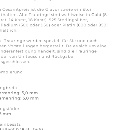
 Gesamtpreis ist die Gravur sowie ein Etui
thalten. Alle Trauringe sind wahlweise in Gold (8
rat, 14 Karat, 18 Karat), 925 Sterlingsilber,
lladium (500 oder 950) oder Platin (600 oder 950)
hältlich.
e Trauringe werden speziell für Sie und nach
ren Vorstellungen hergestellt. Da es sich um eine
nderanfertigung handelt, sind die Trauringe
eider von Umtausch und Rückgabe
sgeschlossen.
ombierung
a
ingbreite
errenring: 5,0 mm
amenring: 5,0 mm
ingstärke
,8 mm
einbesatz
Brillant 0,18 ct., tw/si