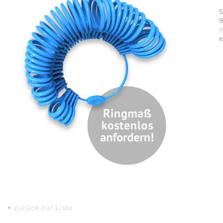
S
9
<
zurück zur Liste