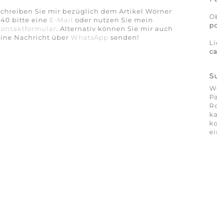
chreiben Sie mir bezüglich dem Artikel Wörner
O
40 bitte eine
E-Mail
oder nutzen Sie mein
po
Kontaktformular
. Alternativ können Sie mir auch
eine Nachricht über
WhatsApp
senden!
Li
ca
S
Wö
Pa
Ro
ka
ko
ei