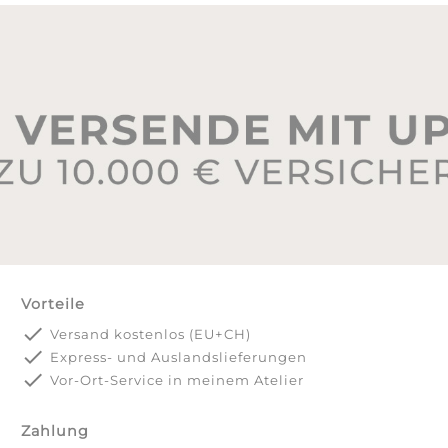
Vorteile
done
Versand kostenlos (EU+CH)
done
Express- und Auslandslieferungen
done
Vor-Ort-Service in meinem Atelier
Zahlung