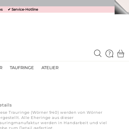
os
✔
Service-Hotline
R
TAUFRINGE
ATELIER
etails
ese Trauringe (Wörner 940) werden von Wörner
rgestellt. Alle Eheringe aus dieser
auringmanufaktur werden in Handarbeit und viel
ebe zum Detail gefertigt.