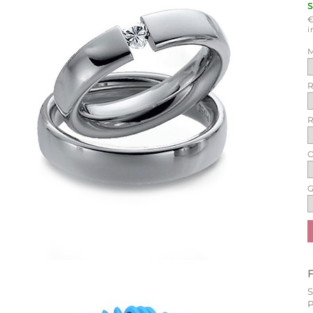
i
M
R
R
O
G