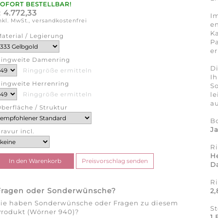
SOFORT BESTELLBAR!
4.772,33
€
Im
nkl. MwSt., versandkostenfrei
en
Ka
aterial / Legierung
Pa
er
ingweite Damenring
Di
Ringgröße ermitteln
Ih
ingweite Herrenring
So
l
Ringgröße ermitteln
au
berfläche / Struktur
B
J
ravur incl.
R
H
D
R
Fragen oder Sonderwünsche?
2
Sie haben Sonderwünsche oder Fragen zu diesem
St
Produkt (Wörner 940)?
1 