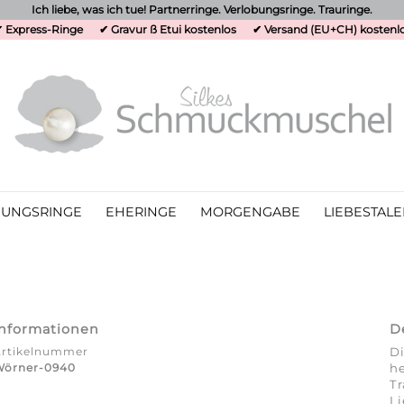
Ich liebe, was ich tue! Partnerringe. Verlobungsringe. Trauringe.
 Express-Ringe
✔ Gravur ß Etui kostenlos
✔ Versand (EU+CH) kostenl
UNGSRINGE
EHERINGE
MORGENGABE
LIEBESTALE
Informationen
D
Artikelnummer
Di
Wörner-0940
he
Tr
Li