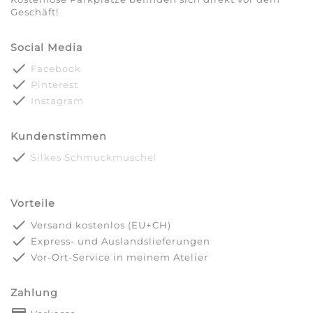
Geschäft!
Social Media
done
Facebook
done
Pinterest
done
Instagram
Kundenstimmen
done
Silkes Schmuckmuschel
Vorteile
done
Versand kostenlos (EU+CH)
done
Express- und Auslandslieferungen
done
Vor-Ort-Service in meinem Atelier
Zahlung