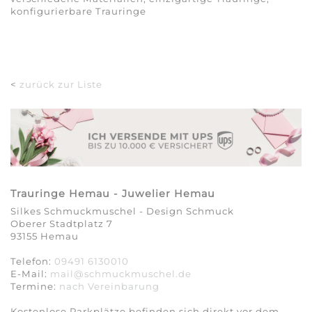
konfigurierbare Trauringe
<
zurück zur Liste
Trauringe Hemau - Juwelier Hemau
Silkes Schmuckmuschel - Design Schmuck
Oberer Stadtplatz 7
93155 Hemau
Telefon:
09491 6130010
E-Mail:
mail@schmuckmuschel.de
Termine:
nach Vereinbarung​​​​​​​
Kostenlose Parkplätze befinden sich direkt vor dem