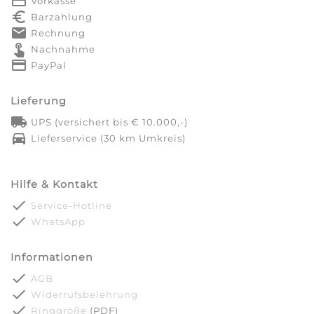
payment
Vorkasse
euro_symbol
Barzahlung
markunread
Rechnung
touch_app
Nachnahme
credit_card
PayPal
Lieferung
local_shipping
UPS (versichert bis € 10.000,-)
directions_car
Lieferservice (30 km Umkreis)
Hilfe & Kontakt
done
Service-Hotline
done
WhatsApp
Informationen
done
AGB
done
Widerrufsbelehrung
done
Ringgröße
(PDF)