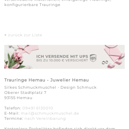
konfigurierbare Trauringe
<
zurück zur Liste
Trauringe Hemau - Juwelier Hemau
Silkes Schmuckmuschel - Design Schmuck
Oberer Stadtplatz 7
93155 Hemau
Telefon:
09491 6130010
E-Mail:
mail@schmuckmuschel.de
Termine:
nach Vereinbarung​​​​​​​
Kostenlose Parkplätze befinden sich direkt vor dem