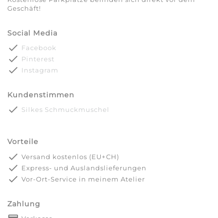
Geschäft!
Social Media
done
Facebook
done
Pinterest
done
Instagram
Kundenstimmen
done
Silkes Schmuckmuschel
Vorteile
done
Versand kostenlos (EU+CH)
done
Express- und Auslandslieferungen
done
Vor-Ort-Service in meinem Atelier
Zahlung