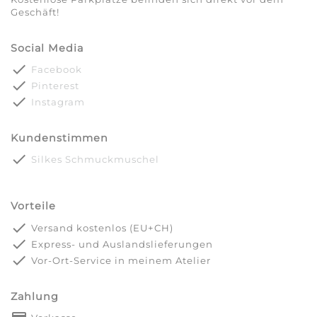
Geschäft!
Social Media
done
Facebook
done
Pinterest
done
Instagram
Kundenstimmen
done
Silkes Schmuckmuschel
Vorteile
done
Versand kostenlos (EU+CH)
done
Express- und Auslandslieferungen
done
Vor-Ort-Service in meinem Atelier
Zahlung