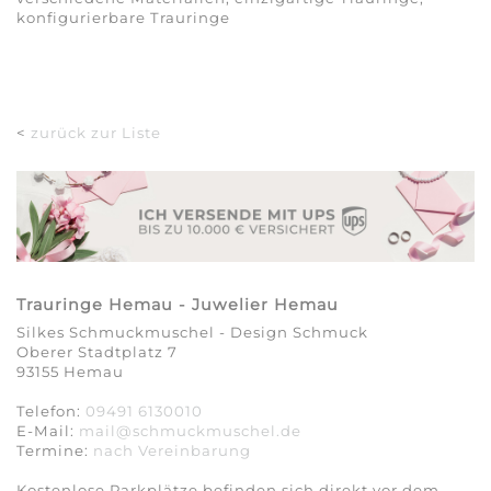
konfigurierbare Trauringe
<
zurück zur Liste
Trauringe Hemau - Juwelier Hemau
Silkes Schmuckmuschel - Design Schmuck
Oberer Stadtplatz 7
93155 Hemau
Telefon:
09491 6130010
E-Mail:
mail@schmuckmuschel.de
Termine:
nach Vereinbarung​​​​​​​
Kostenlose Parkplätze befinden sich direkt vor dem