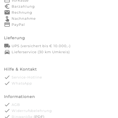
payment
Vorkasse
euro_symbol
Barzahlung
markunread
Rechnung
touch_app
Nachnahme
credit_card
PayPal
Lieferung
local_shipping
UPS (versichert bis € 10.000,-)
directions_car
Lieferservice (30 km Umkreis)
Hilfe & Kontakt
done
Service-Hotline
done
WhatsApp
Informationen
done
AGB
done
Widerrufsbelehrung
done
Ringgröße
(PDF)