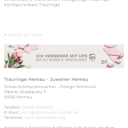
konfigurierbare Trauringe
<
zurück zur Liste
Trauringe Hemau - Juwelier Hemau
Silkes Schmuckmuschel - Design Schmuck
Oberer Stadtplatz 7
93155 Hemau
Telefon:
09491 6130010
E-Mail:
mail@schmuckmuschel.de
Termine:
nach Vereinbarung​​​​​​​
Kostenlose Parkplätze befinden sich direkt vor dem