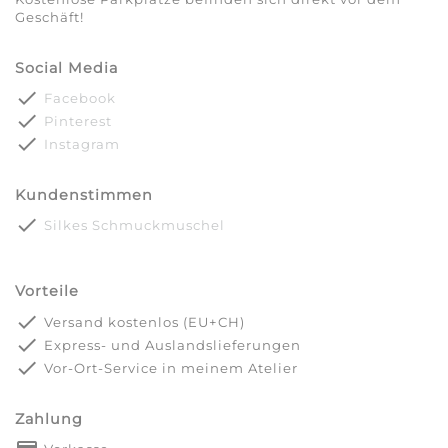
Geschäft!
Social Media
done
Facebook
done
Pinterest
done
Instagram
Kundenstimmen
done
Silkes Schmuckmuschel
Vorteile
done
Versand kostenlos (EU+CH)
done
Express- und Auslandslieferungen
done
Vor-Ort-Service in meinem Atelier
Zahlung