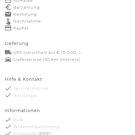
payment
Vorkasse
euro_symbol
Barzahlung
markunread
Rechnung
touch_app
Nachnahme
credit_card
PayPal
Lieferung
local_shipping
UPS (versichert bis € 10.000,-)
directions_car
Lieferservice (30 km Umkreis)
Hilfe & Kontakt
done
Service-Hotline
done
WhatsApp
Informationen
done
AGB
done
Widerrufsbelehrung
done
Ringgröße
(PDF)