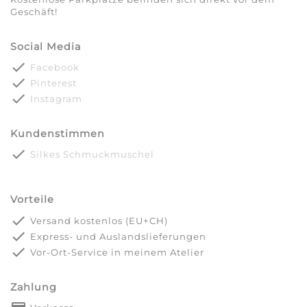
Geschäft!
Social Media
done
Facebook
done
Pinterest
done
Instagram
Kundenstimmen
done
Silkes Schmuckmuschel
Vorteile
done
Versand kostenlos (EU+CH)
done
Express- und Auslandslieferungen
done
Vor-Ort-Service in meinem Atelier
Zahlung