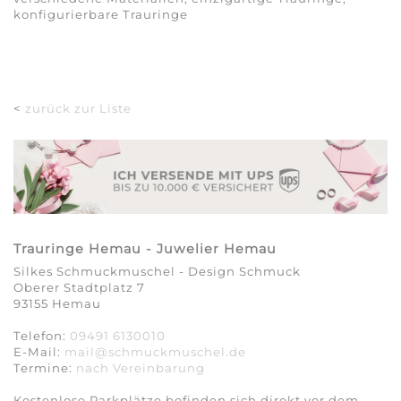
konfigurierbare Trauringe
<
zurück zur Liste
Trauringe Hemau - Juwelier Hemau
Silkes Schmuckmuschel - Design Schmuck
Oberer Stadtplatz 7
93155 Hemau
Telefon:
09491 6130010
E-Mail:
mail@schmuckmuschel.de
Termine:
nach Vereinbarung​​​​​​​
Kostenlose Parkplätze befinden sich direkt vor dem