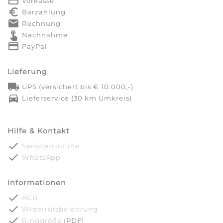
payment
Vorkasse
euro_symbol
Barzahlung
markunread
Rechnung
touch_app
Nachnahme
credit_card
PayPal
Lieferung
local_shipping
UPS (versichert bis € 10.000,-)
directions_car
Lieferservice (30 km Umkreis)
Hilfe & Kontakt
done
Service-Hotline
done
WhatsApp
Informationen
done
AGB
done
Widerrufsbelehrung
done
Ringgröße
(PDF)