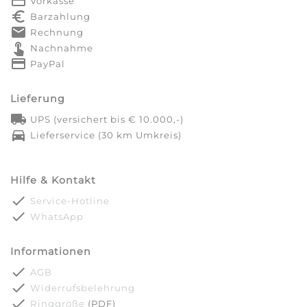
payment
Vorkasse
euro_symbol
Barzahlung
markunread
Rechnung
touch_app
Nachnahme
credit_card
PayPal
Lieferung
local_shipping
UPS (versichert bis € 10.000,-)
directions_car
Lieferservice (30 km Umkreis)
Hilfe & Kontakt
done
Service-Hotline
done
WhatsApp
Informationen
done
AGB
done
Widerrufsbelehrung
done
Ringgröße
(PDF)