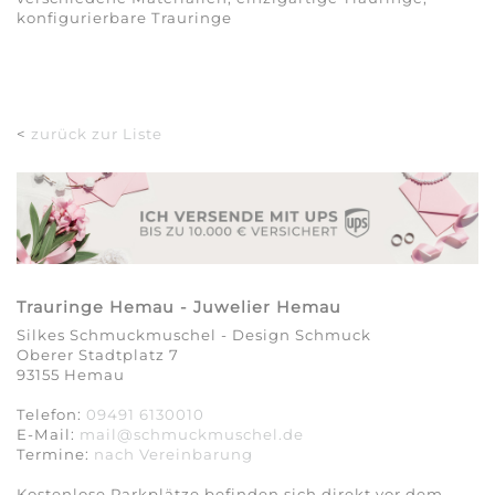
konfigurierbare Trauringe
<
zurück zur Liste
Trauringe Hemau - Juwelier Hemau
Silkes Schmuckmuschel - Design Schmuck
Oberer Stadtplatz 7
93155 Hemau
Telefon:
09491 6130010
E-Mail:
mail@schmuckmuschel.de
Termine:
nach Vereinbarung​​​​​​​
Kostenlose Parkplätze befinden sich direkt vor dem