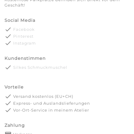
Geschäft!
Social Media
done
Facebook
done
Pinterest
done
Instagram
Kundenstimmen
done
Silkes Schmuckmuschel
Vorteile
done
Versand kostenlos (EU+CH)
done
Express- und Auslandslieferungen
done
Vor-Ort-Service in meinem Atelier
Zahlung